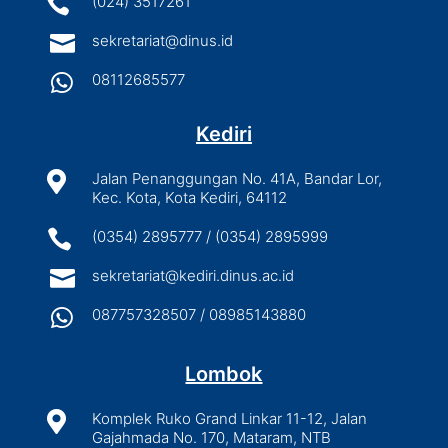

(024) 3517261

sekretariat@dinus.id

08112685577
Kediri

Jalan Penanggungan No. 41A, Bandar Lor,
Kec. Kota, Kota Kediri, 64112

(0354) 2895777 / (0354) 2895999

sekretariat@kediri.dinus.ac.id

087757328507 / 08985143880
Lombok

Komplek Ruko Grand Linkar 11-12, Jalan
Gajahmada No. 170, Mataram, NTB