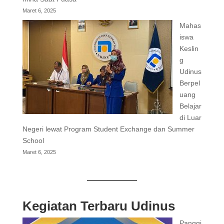
Maret 6, 2025
Mahas
iswa
Keslin
g
Udinus
Berpel
uang
Belajar
di Luar
Negeri lewat Program Student Exchange dan Summer
School
Maret 6, 2025
Kegiatan Terbaru Udinus
Panggi