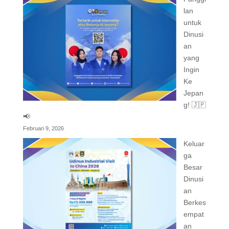
lan
untuk
Dinusi
an
yang
Ingin
Ke
Jepan
g! 🇯🇵
📢
Februari 9, 2026
Keluar
ga
Besar
Dinusi
an
Berkes
empat
an