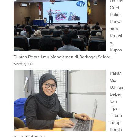
Udinus
Gaet
Pakar
Pariwi
sata
Kroasi
a,
Kupas
Tuntas Peran Ilmu Manajemen di Berbagai Sektor
Maret 7, 2025
Pakar
Gizi
Udinus
Beber
kan
Tips
Tubuh
Tetap
Bersta
mina Saat Puasa