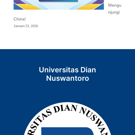
Mengu
njungi
China!
Januari 23, 2026
Universitas Dian
Nuswantoro