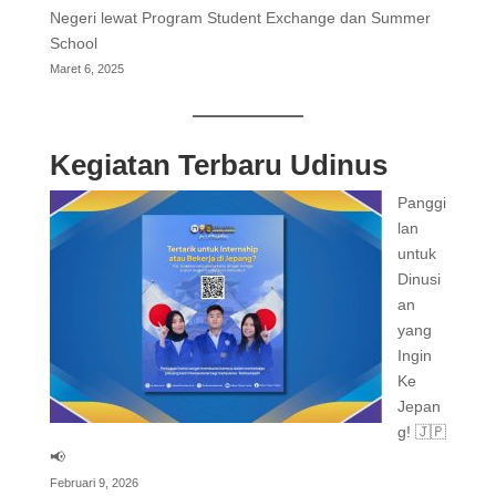
Negeri lewat Program Student Exchange dan Summer
School
Maret 6, 2025
Kegiatan Terbaru Udinus
Panggi
lan
untuk
Dinusi
an
yang
Ingin
Ke
Jepan
g! 🇯🇵
📢
Februari 9, 2026