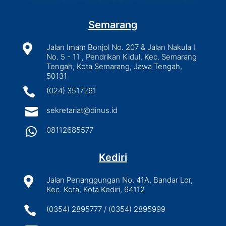
Semarang

Jalan Imam Bonjol No. 207 & Jalan Nakula I
No. 5 - 11 , Pendrikan Kidul, Kec. Semarang
Tengah, Kota Semarang, Jawa Tengah,
50131

(024) 3517261

sekretariat@dinus.id

08112685577
Kediri

Jalan Penanggungan No. 41A, Bandar Lor,
Kec. Kota, Kota Kediri, 64112

(0354) 2895777 / (0354) 2895999