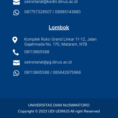

sekretariat@kediri.dinus.ac.id

087757328507 / 08985143880
Lombok

Komplek Ruko Grand Linkar 11-12, Jalan
Gajahmada No. 170, Mataram, NTB

08113865588

sekretariat@pjj.dinus.ac.id

08113865588 / 085642975966
UNIVERSITAS DIAN NUSWANTORO
Copyright © 2023 UDI UDINUS All right Reserved