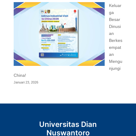
Keluar
ga
Besar
Dinusi
an
Berkes
empat
an
Mengu
njungi
China!
Januari 23, 2026
Universitas Dian
Nuswantoro