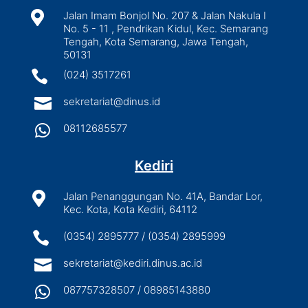

Jalan Imam Bonjol No. 207 & Jalan Nakula I
No. 5 - 11 , Pendrikan Kidul, Kec. Semarang
Tengah, Kota Semarang, Jawa Tengah,
50131

(024) 3517261

sekretariat@dinus.id

08112685577
Kediri

Jalan Penanggungan No. 41A, Bandar Lor,
Kec. Kota, Kota Kediri, 64112

(0354) 2895777 / (0354) 2895999

sekretariat@kediri.dinus.ac.id

087757328507 / 08985143880