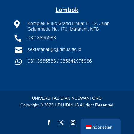
Lombok

Komplek Ruko Grand Linkar 11-12, Jalan
Gajahmada No. 170, Mataram, NTB

08113865588

sekretariat@pjj.dinus.ac.id

08113865588 / 085642975966
UNIVERSITAS DIAN NUSWANTORO
Copyright © 2023 UDI UDINUS All right Reserved
English
Indonesian