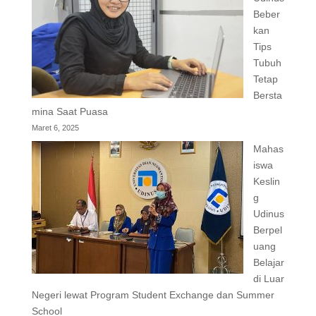
Beber
kan
Tips
Tubuh
Tetap
Bersta
mina Saat Puasa
Maret 6, 2025
Mahas
iswa
Keslin
g
Udinus
Berpel
uang
Belajar
di Luar
Negeri lewat Program Student Exchange dan Summer
School