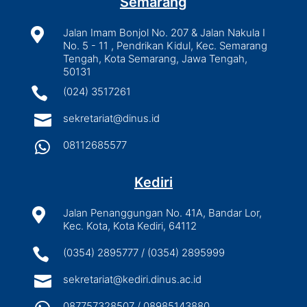
Semarang

Jalan Imam Bonjol No. 207 & Jalan Nakula I
No. 5 - 11 , Pendrikan Kidul, Kec. Semarang
Tengah, Kota Semarang, Jawa Tengah,
50131

(024) 3517261

sekretariat@dinus.id

08112685577
Kediri

Jalan Penanggungan No. 41A, Bandar Lor,
Kec. Kota, Kota Kediri, 64112

(0354) 2895777 / (0354) 2895999

sekretariat@kediri.dinus.ac.id
087757328507 / 08985143880