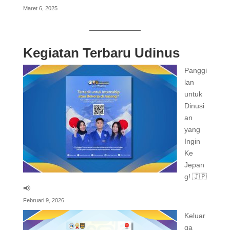
Maret 6, 2025
Kegiatan Terbaru Udinus
Panggi
lan
untuk
Dinusi
an
yang
Ingin
Ke
Jepan
g! 🇯🇵
📢
Februari 9, 2026
Keluar
ga