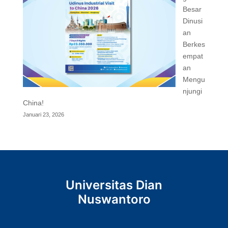
Besar
Dinusi
an
Berkes
empat
an
Mengu
njungi
China!
Januari 23, 2026
Universitas Dian
Nuswantoro