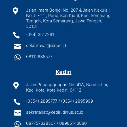

Jalan Imam Bonjol No. 207 & Jalan Nakula I
No. 5 - 11 , Pendrikan Kidul, Kec. Semarang
Tengah, Kota Semarang, Jawa Tengah,
50131

(024) 3517261

sekretariat@dinus.id

08112685577
Kediri

Jalan Penanggungan No. 41A, Bandar Lor,
Kec. Kota, Kota Kediri, 64112

(0354) 2895777 / (0354) 2895999

sekretariat@kediri.dinus.ac.id

087757328507 / 08985143880