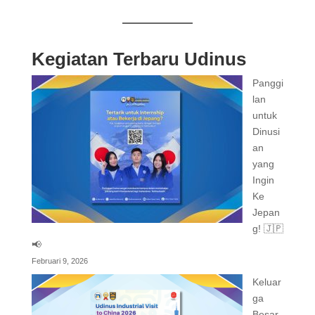
Kegiatan Terbaru Udinus
Panggi
lan
untuk
Dinusi
an
yang
Ingin
Ke
Jepan
g! 🇯🇵
📢
Februari 9, 2026
Keluar
ga
Besar