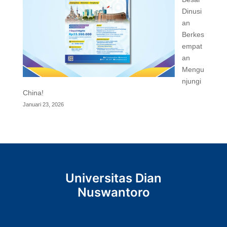
Dinusi
an
Berkes
empat
an
Mengu
njungi
China!
Januari 23, 2026
Universitas Dian
Nuswantoro