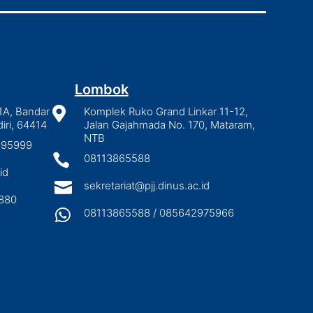
Lombok
1A, Bandar

Komplek Ruko Grand Linkar 11-12,
iri, 64414
Jalan Gajahmada No. 170, Mataram,
NTB
2895999

08113865588
id

sekretariat@pjj.dinus.ac.id
880

08113865588 / 085642975966