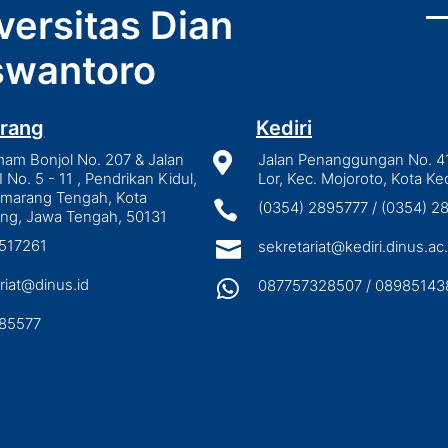
versitas Dian
wantoro
rang
Kediri
mam Bonjol No. 207 & Jalan

Jalan Penanggungan No. 4
I No. 5 - 11 , Pendrikan Kidul,
Lor, Kec. Mojoroto, Kota Ked
emarang Tengah, Kota

(0354) 2895777 / (0354) 
ng, Jawa Tengah, 50131
3517261

sekretariat@kediri.dinus.ac.
riat@dinus.id

087757328507 / 08985143
85577