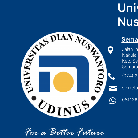
Uni
Nus
Sema

Jalan I
Nakula 
Kec. S
Semara

(024) 

sekreta

081126