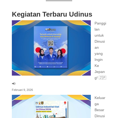
Kegiatan Terbaru Udinus
Panggi
lan
untuk
Dinusi
an
yang
Ingin
Ke
Jepan
g! 🇯🇵
📢
Februari 9, 2026
Keluar
ga
Besar
Dinusi