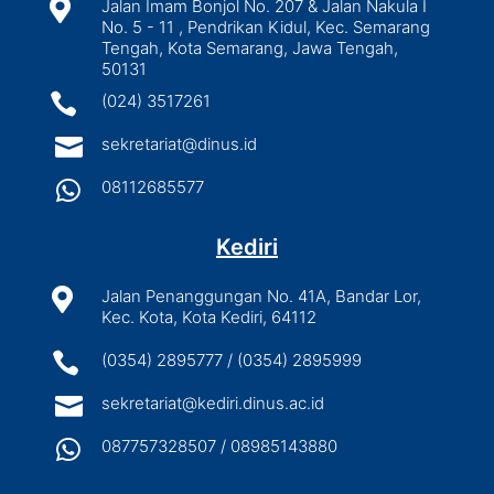

Jalan Imam Bonjol No. 207 & Jalan Nakula I
No. 5 - 11 , Pendrikan Kidul, Kec. Semarang
Tengah, Kota Semarang, Jawa Tengah,
50131

(024) 3517261

sekretariat@dinus.id

08112685577
Kediri

Jalan Penanggungan No. 41A, Bandar Lor,
Kec. Kota, Kota Kediri, 64112

(0354) 2895777 / (0354) 2895999

sekretariat@kediri.dinus.ac.id

087757328507 / 08985143880