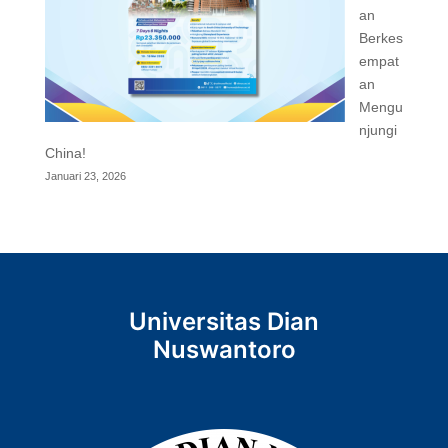
an
Berkes
empat
an
Mengu
njungi
China!
Januari 23, 2026
Universitas Dian
Nuswantoro