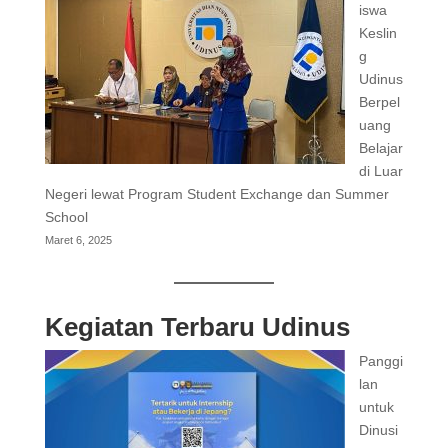
iswa
Keslin
g
Udinus
Berpel
uang
Belajar
di Luar
Negeri lewat Program Student Exchange dan Summer
School
Maret 6, 2025
Kegiatan Terbaru Udinus
Panggi
lan
untuk
Dinusi