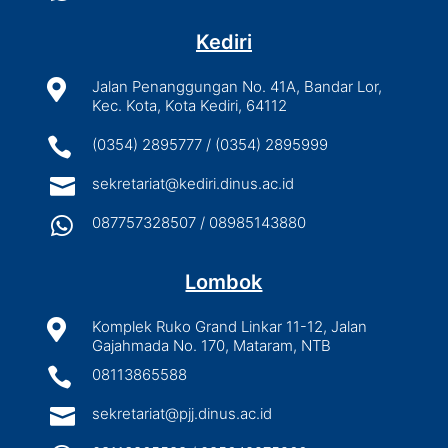
Kediri

Jalan Penanggungan No. 41A, Bandar Lor,
Kec. Kota, Kota Kediri, 64112

(0354) 2895777 / (0354) 2895999

sekretariat@kediri.dinus.ac.id

087757328507 / 08985143880
Lombok

Komplek Ruko Grand Linkar 11-12, Jalan
Gajahmada No. 170, Mataram, NTB

08113865588

sekretariat@pjj.dinus.ac.id