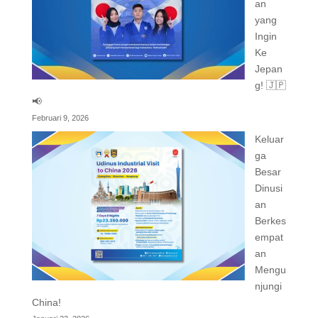
an
yang
Ingin
Ke
Jepan
g! 🇯🇵
📢
Februari 9, 2026
Keluar
ga
Besar
Dinusi
an
Berkes
empat
an
Mengu
njungi
China!