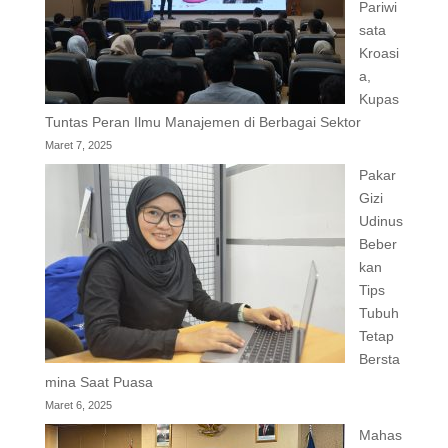
Pariwi
sata
Kroasi
a,
Kupas
Tuntas Peran Ilmu Manajemen di Berbagai Sektor
Maret 7, 2025
Pakar
Gizi
Udinus
Beber
kan
Tips
Tubuh
Tetap
Bersta
mina Saat Puasa
Maret 6, 2025
Mahas