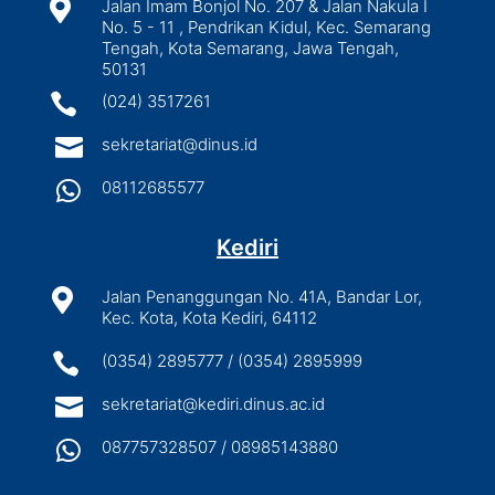

Jalan Imam Bonjol No. 207 & Jalan Nakula I
No. 5 - 11 , Pendrikan Kidul, Kec. Semarang
Tengah, Kota Semarang, Jawa Tengah,
50131

(024) 3517261

sekretariat@dinus.id

08112685577
Kediri

Jalan Penanggungan No. 41A, Bandar Lor,
Kec. Kota, Kota Kediri, 64112

(0354) 2895777 / (0354) 2895999

sekretariat@kediri.dinus.ac.id

087757328507 / 08985143880