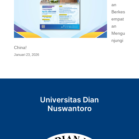
an
Berkes
empat
an
Mengu
njungi
China!
Januari 23, 2026
Universitas Dian
Nuswantoro