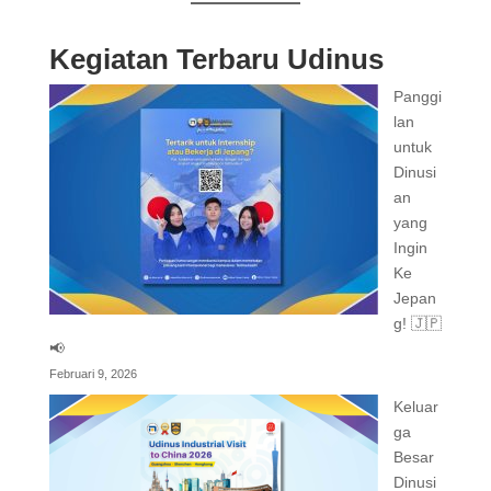
Kegiatan Terbaru Udinus
Panggi
lan
untuk
Dinusi
an
yang
Ingin
Ke
Jepan
g! 🇯🇵
📢
Februari 9, 2026
Keluar
ga
Besar
Dinusi