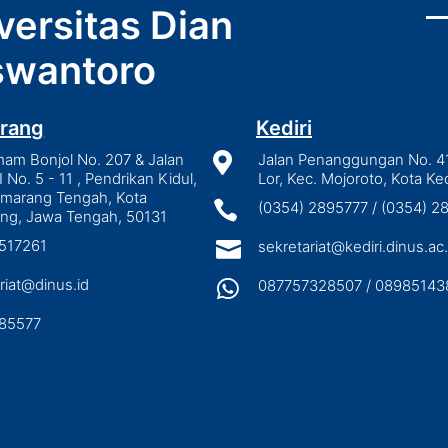
versitas Dian
wantoro
rang
Kediri
mam Bonjol No. 207 & Jalan

Jalan Penanggungan No. 4
I No. 5 - 11 , Pendrikan Kidul,
Lor, Kec. Mojoroto, Kota Ked
emarang Tengah, Kota

(0354) 2895777 / (0354) 
ng, Jawa Tengah, 50131
3517261

sekretariat@kediri.dinus.ac.
riat@dinus.id

087757328507 / 08985143
85577