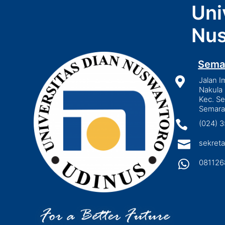
Uni
Nus
Sema

Jalan I
Nakula 
Kec. S
Semara

(024) 

sekreta

081126