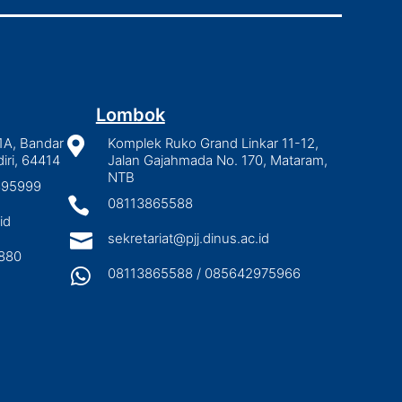
Lombok
1A, Bandar

Komplek Ruko Grand Linkar 11-12,
iri, 64414
Jalan Gajahmada No. 170, Mataram,
NTB
2895999

08113865588
id

sekretariat@pjj.dinus.ac.id
880

08113865588 / 085642975966