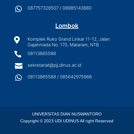

087757328507 / 08985143880
Lombok

Komplek Ruko Grand Linkar 11-12, Jalan
Gajahmada No. 170, Mataram, NTB

08113865588

sekretariat@pjj.dinus.ac.id

08113865588 / 085642975966
UNIVERSITAS DIAN NUSWANTORO
Copyright © 2023 UDI UDINUS All right Reserved
English