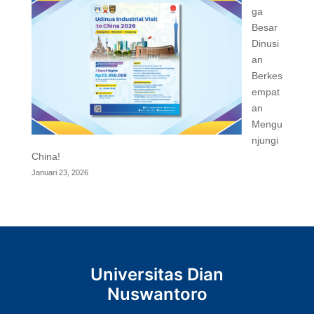
ga
Besar
Dinusi
an
Berkes
empat
an
Mengu
njungi
China!
Januari 23, 2026
Universitas Dian
Nuswantoro