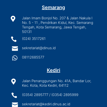
Semarang

Jalan Imam Bonjol No. 207 & Jalan Nakula I
No. 5 - 11 , Pendrikan Kidul, Kec. Semarang
Tengah, Kota Semarang, Jawa Tengah,
50131

(024) 3517261

sekretariat@dinus.id

08112685577
Kediri

Jalan Penanggungan No. 41A, Bandar Lor,
Kec. Kota, Kota Kediri, 64112

(0354) 2895777 / (0354) 2895999

sekretariat@kediri.dinus.ac.id