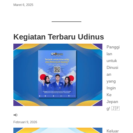
Maret 6, 2025
Kegiatan Terbaru Udinus
Panggi
lan
untuk
Dinusi
an
yang
Ingin
Ke
Jepan
g! 🇯🇵
📢
Februari 9, 2026
Keluar