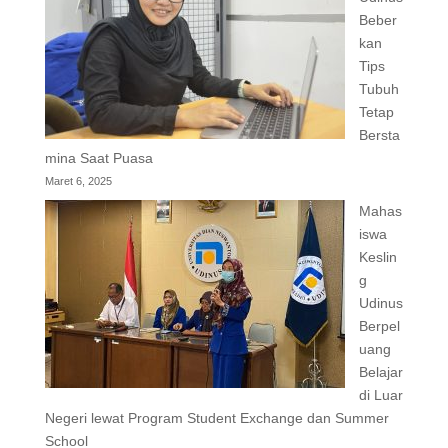
Beber
kan
Tips
Tubuh
Tetap
Bersta
mina Saat Puasa
Maret 6, 2025
Mahas
iswa
Keslin
g
Udinus
Berpel
uang
Belajar
di Luar
Negeri lewat Program Student Exchange dan Summer
School