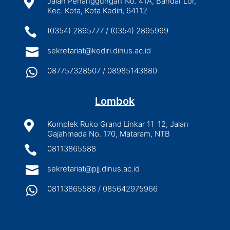

Jalan Penanggungan No. 41A, Bandar Lor,
Kec. Kota, Kota Kediri, 64112

(0354) 2895777 / (0354) 2895999

sekretariat@kediri.dinus.ac.id

087757328507 / 08985143880
Lombok

Komplek Ruko Grand Linkar 11-12, Jalan
Gajahmada No. 170, Mataram, NTB

08113865588

sekretariat@pjj.dinus.ac.id

08113865588 / 085642975966