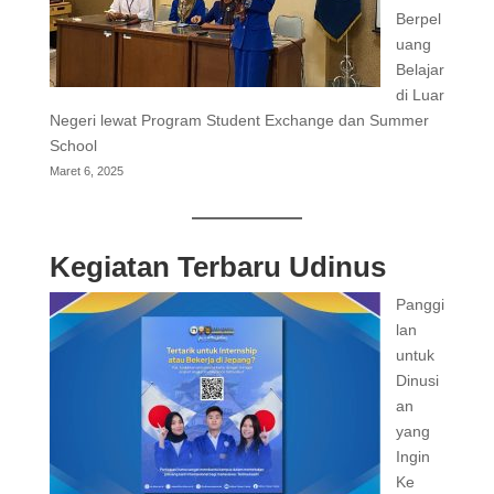
Berpel
uang
Belajar
di Luar
Negeri lewat Program Student Exchange dan Summer
School
Maret 6, 2025
Kegiatan Terbaru Udinus
Panggi
lan
untuk
Dinusi
an
yang
Ingin
Ke