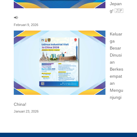
Jepan
g! 🇯🇵
📢
Februari 9, 2026
Keluar
ga
Besar
Dinusi
an
Berkes
empat
an
Mengu
njungi
China!
Januari 23, 2026