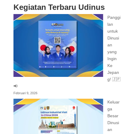
Kegiatan Terbaru Udinus
Panggi
lan
untuk
Dinusi
an
yang
Ingin
Ke
Jepan
g! 🇯🇵
📢
Februari 9, 2026
Keluar
ga
Besar
Dinusi
an