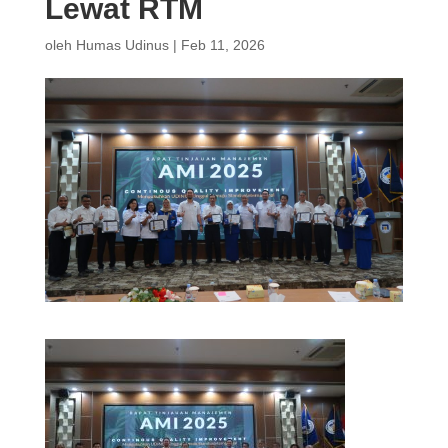
Lewat RTM
oleh
Humas Udinus
|
Feb 11, 2026