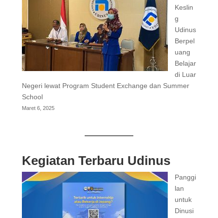
Keslin
g
Udinus
Berpel
uang
Belajar
di Luar
Negeri lewat Program Student Exchange dan Summer
School
Maret 6, 2025
Kegiatan Terbaru Udinus
Panggi
lan
untuk
Dinusi