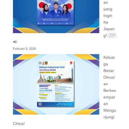
an
yang
Ingin
Ke
Jepan
g! 🇯🇵
📢
Februari 9, 2026
Keluar
ga
Besar
Dinusi
an
Berkes
empat
an
Mengu
njungi
China!