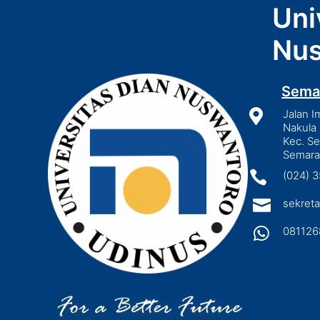
Uni
Nus
Sema

Jalan I
Nakula 
Kec. S
Semara

(024) 

sekreta

081126