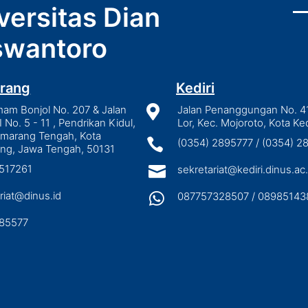
versitas Dian
wantoro
rang
Kediri
mam Bonjol No. 207 & Jalan

Jalan Penanggungan No. 4
I No. 5 - 11 , Pendrikan Kidul,
Lor, Kec. Mojoroto, Kota Ked
emarang Tengah, Kota

(0354) 2895777 / (0354) 
ng, Jawa Tengah, 50131
3517261

sekretariat@kediri.dinus.ac.
riat@dinus.id

087757328507 / 08985143
85577