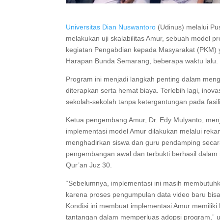
Universitas Dian Nuswantoro
(Udinus) melalui Pu
melakukan uji skalabilitas Amur, sebuah model pr
kegiatan Pengabdian kepada Masyarakat (PKM) 
Harapan Bunda Semarang, beberapa waktu lalu.
Program ini menjadi langkah penting dalam me
diterapkan serta hemat biaya. Terlebih lagi, inov
sekolah-sekolah tanpa ketergantungan pada fasilit
Ketua pengembang Amur, Dr. Edy Mulyanto, me
implementasi model Amur dilakukan melalui reka
menghadirkan siswa dan guru pendamping secara 
pengembangan awal dan terbukti berhasil dalam 
Qur’an Juz 30.
“Sebelumnya, implementasi ini masih membutuhka
karena proses pengumpulan data video baru bisa d
Kondisi ini membuat implementasi Amur memiliki
tantangan dalam memperluas adopsi program,” 