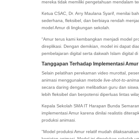
mereka tidak memiliki pengetahuan mendalam te
Ketua CSAC, Dr. Arry Maulana Syarif, menilai ba
sederhana, fleksibel, dan berbiaya rendah menja
model Amur di lingkungan sekolah.
“Amur terus kami kembangkan menjadi model pro
direplikasi. Dengan demikian, model ini dapat 
pembelajaran digital serta dakwah Islam digital d
Tanggapan Terhadap Implementasi Amur
Selain pelatihan perekaman video murottal, pese
animasi menggunakan metode
live-shot-to-anima
secara daring dengan melibatkan guru dan siswa
lebih fleksibel dan berpotensi diperluas lintas wil
Kepala Sekolah SMA IT Harapan Bunda Semarang,
implementasi Amur karena dinilai realistis diter
produksi animasi.
“Model produksi Amur relatif mudah dilaksanakan
kegiatan animasi. Model ini diperlukan sekolah u