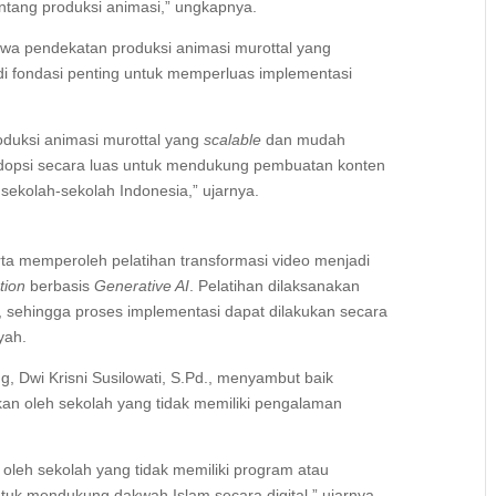
ntang produksi animasi,” ungkapnya.
hwa pendekatan produksi animasi murottal yang
di fondasi penting untuk memperluas implementasi
duksi animasi murottal yang
scalable
dan mudah
diadopsi secara luas untuk mendukung pembuatan konten
i sekolah-sekolah Indonesia,” ujarnya.
rta memperoleh pelatihan transformasi video menjadi
tion
berbasis
Generative AI
. Pelatihan dilaksanakan
, sehingga proses implementasi dapat dilakukan secara
ayah.
 Dwi Krisni Susilowati, S.Pd., menyambut baik
apkan oleh sekolah yang tidak memiliki pengalaman
 oleh sekolah yang tidak memiliki program atau
ntuk mendukung dakwah Islam secara digital,” ujarnya.