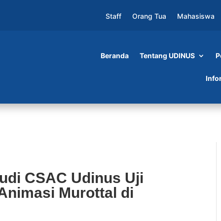
Staff
Orang Tua
Mahasiswa
Beranda
Tentang UDINUS
P
dinus Uji Skalabilitas Produksi Animasi Murot
Info
tudi CSAC Udinus Uji
 Animasi Murottal di