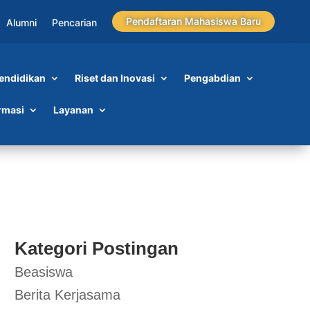
Pendaftaran Mahasiswa Baru
Alumni
Pencarian
endidikan
Riset dan Inovasi
Pengabdian
tal
rmasi
Layanan
Kategori Postingan
Beasiswa
Berita Kerjasama