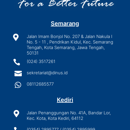
Semarang

Jalan Imam Bonjol No. 207 & Jalan Nakula I
No. 5 - 11 , Pendrikan Kidul, Kec. Semarang
Tengah, Kota Semarang, Jawa Tengah,
50131

(024) 3517261

sekretariat@dinus.id

08112685577
Kediri

Jalan Penanggungan No. 41A, Bandar Lor,
Kec. Kota, Kota Kediri, 64112
(0354) 2895777 / (0354) 2895999