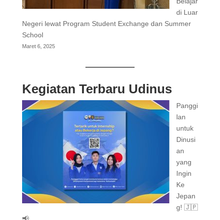
Belajar
di Luar
Negeri lewat Program Student Exchange dan Summer
School
Maret 6, 2025
Kegiatan Terbaru Udinus
Panggi
lan
untuk
Dinusi
an
yang
Ingin
Ke
Jepan
g! 🇯🇵
📢