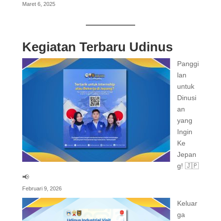
Maret 6, 2025
Kegiatan Terbaru Udinus
Panggi
lan
untuk
Dinusi
an
yang
Ingin
Ke
Jepan
g! 🇯🇵
📢
Februari 9, 2026
Keluar
ga