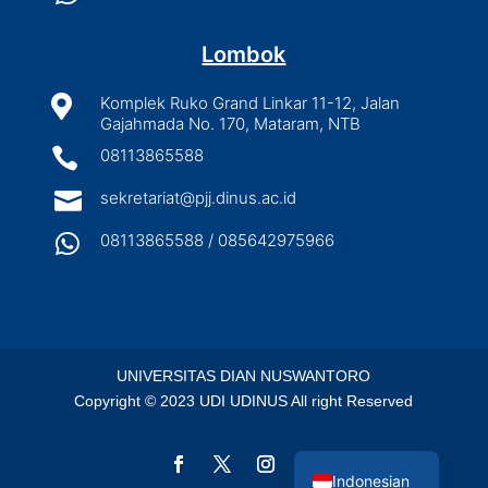
Lombok

Komplek Ruko Grand Linkar 11-12, Jalan
Gajahmada No. 170, Mataram, NTB

08113865588

sekretariat@pjj.dinus.ac.id

08113865588 / 085642975966
UNIVERSITAS DIAN NUSWANTORO
Copyright © 2023 UDI UDINUS All right Reserved
English
Indonesian