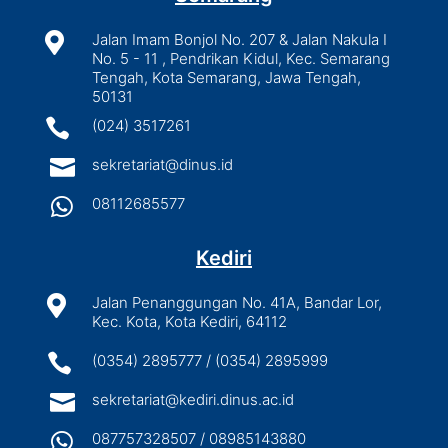

Jalan Imam Bonjol No. 207 & Jalan Nakula I
No. 5 - 11 , Pendrikan Kidul, Kec. Semarang
Tengah, Kota Semarang, Jawa Tengah,
50131

(024) 3517261

sekretariat@dinus.id

08112685577
Kediri

Jalan Penanggungan No. 41A, Bandar Lor,
Kec. Kota, Kota Kediri, 64112

(0354) 2895777 / (0354) 2895999

sekretariat@kediri.dinus.ac.id

087757328507 / 08985143880