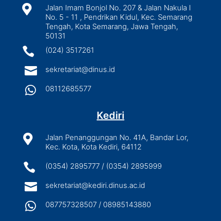

Jalan Imam Bonjol No. 207 & Jalan Nakula I
No. 5 - 11 , Pendrikan Kidul, Kec. Semarang
Tengah, Kota Semarang, Jawa Tengah,
50131

(024) 3517261

sekretariat@dinus.id

08112685577
Kediri

Jalan Penanggungan No. 41A, Bandar Lor,
Kec. Kota, Kota Kediri, 64112

(0354) 2895777 / (0354) 2895999

sekretariat@kediri.dinus.ac.id

087757328507 / 08985143880