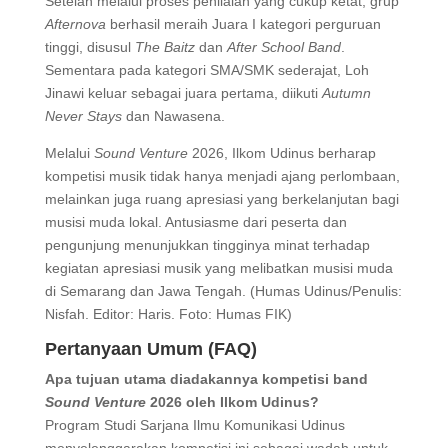
Setelah melalui proses penilaian yang cukup ketat, grup
Afternova
berhasil meraih Juara I kategori perguruan
tinggi, disusul
The Baitz
dan
After School Band
.
Sementara pada kategori SMA/SMK sederajat, Loh
Jinawi keluar sebagai juara pertama, diikuti
Autumn
Never Stays
dan Nawasena.
Melalui
Sound Venture
2026, Ilkom Udinus berharap
kompetisi musik tidak hanya menjadi ajang perlombaan,
melainkan juga ruang apresiasi yang berkelanjutan bagi
musisi muda lokal. Antusiasme dari peserta dan
pengunjung menunjukkan tingginya minat terhadap
kegiatan apresiasi musik yang melibatkan musisi muda
di Semarang dan Jawa Tengah. (Humas Udinus/Penulis:
Nisfah. Editor: Haris. Foto: Humas FIK)
Pertanyaan Umum (FAQ)
Apa tujuan utama diadakannya kompetisi band
Sound Venture
2026 oleh Ilkom Udinus?
Program Studi Sarjana Ilmu Komunikasi Udinus