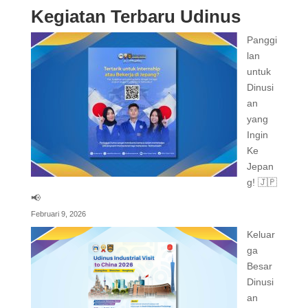
Kegiatan Terbaru Udinus
Panggi
lan
untuk
Dinusi
an
yang
Ingin
Ke
Jepan
g! 🇯🇵
📢
Februari 9, 2026
Keluar
ga
Besar
Dinusi
an