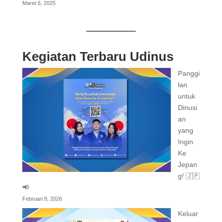
Maret 6, 2025
Kegiatan Terbaru Udinus
Panggi
lan
untuk
Dinusi
an
yang
Ingin
Ke
Jepan
g! 🇯🇵
📢
Februari 9, 2026
Keluar