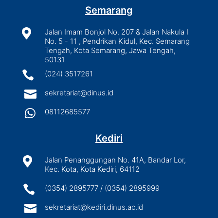
Semarang

Jalan Imam Bonjol No. 207 & Jalan Nakula I
No. 5 - 11 , Pendrikan Kidul, Kec. Semarang
Tengah, Kota Semarang, Jawa Tengah,
50131

(024) 3517261

sekretariat@dinus.id

08112685577
Kediri

Jalan Penanggungan No. 41A, Bandar Lor,
Kec. Kota, Kota Kediri, 64112

(0354) 2895777 / (0354) 2895999

sekretariat@kediri.dinus.ac.id