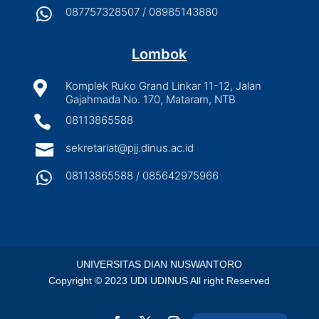

087757328507 / 08985143880
Lombok

Komplek Ruko Grand Linkar 11-12, Jalan
Gajahmada No. 170, Mataram, NTB

08113865588

sekretariat@pjj.dinus.ac.id

08113865588 / 085642975966
UNIVERSITAS DIAN NUSWANTORO
Copyright © 2023 UDI UDINUS All right Reserved
English