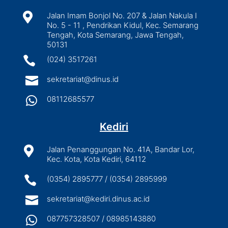

Jalan Imam Bonjol No. 207 & Jalan Nakula I
No. 5 - 11 , Pendrikan Kidul, Kec. Semarang
Tengah, Kota Semarang, Jawa Tengah,
50131

(024) 3517261

sekretariat@dinus.id

08112685577
Kediri

Jalan Penanggungan No. 41A, Bandar Lor,
Kec. Kota, Kota Kediri, 64112

(0354) 2895777 / (0354) 2895999

sekretariat@kediri.dinus.ac.id

087757328507 / 08985143880