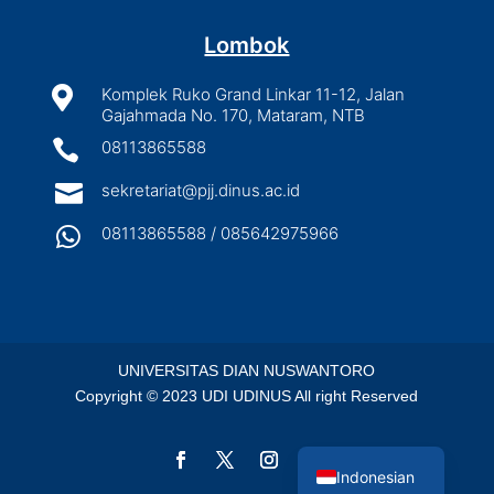
Lombok

Komplek Ruko Grand Linkar 11-12, Jalan
Gajahmada No. 170, Mataram, NTB

08113865588

sekretariat@pjj.dinus.ac.id

08113865588 / 085642975966
UNIVERSITAS DIAN NUSWANTORO
Copyright © 2023 UDI UDINUS All right Reserved
English
Indonesian