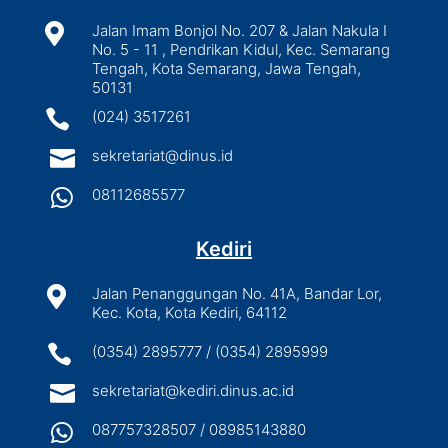

Jalan Imam Bonjol No. 207 & Jalan Nakula I
No. 5 - 11 , Pendrikan Kidul, Kec. Semarang
Tengah, Kota Semarang, Jawa Tengah,
50131

(024) 3517261

sekretariat@dinus.id

08112685577
Kediri

Jalan Penanggungan No. 41A, Bandar Lor,
Kec. Kota, Kota Kediri, 64112

(0354) 2895777 / (0354) 2895999

sekretariat@kediri.dinus.ac.id

087757328507 / 08985143880