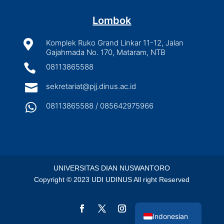
Lombok

Komplek Ruko Grand Linkar 11-12, Jalan
Gajahmada No. 170, Mataram, NTB

08113865588

sekretariat@pjj.dinus.ac.id

08113865588 / 085642975966
UNIVERSITAS DIAN NUSWANTORO
Copyright © 2023 UDI UDINUS All right Reserved
English
Indonesian