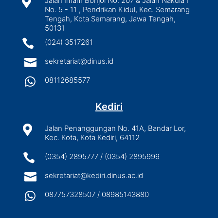

Jalan Imam Bonjol No. 207 & Jalan Nakula I
No. 5 - 11 , Pendrikan Kidul, Kec. Semarang
Tengah, Kota Semarang, Jawa Tengah,
50131

(024) 3517261

sekretariat@dinus.id

08112685577
Kediri

Jalan Penanggungan No. 41A, Bandar Lor,
Kec. Kota, Kota Kediri, 64112

(0354) 2895777 / (0354) 2895999

sekretariat@kediri.dinus.ac.id

087757328507 / 08985143880