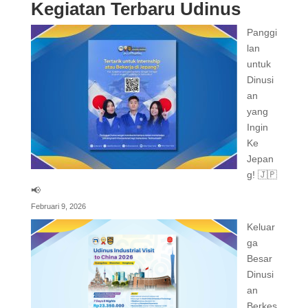
Kegiatan Terbaru Udinus
Panggi
lan
untuk
Dinusi
an
yang
Ingin
Ke
Jepan
g! 🇯🇵
📢
Februari 9, 2026
Keluar
ga
Besar
Dinusi
an
Berkes