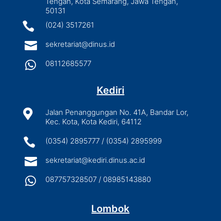
Tengah, Kota Semarang, Jawa Tengah,
50131

(024) 3517261

sekretariat@dinus.id

08112685577
Kediri

Jalan Penanggungan No. 41A, Bandar Lor,
Kec. Kota, Kota Kediri, 64112

(0354) 2895777 / (0354) 2895999

sekretariat@kediri.dinus.ac.id

087757328507 / 08985143880
Lombok