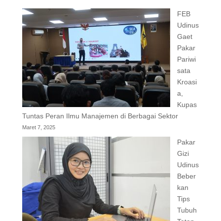
FEB
Udinus
Gaet
Pakar
Pariwi
sata
Kroasi
a,
Kupas
Tuntas Peran Ilmu Manajemen di Berbagai Sektor
Maret 7, 2025
Pakar
Gizi
Udinus
Beber
kan
Tips
Tubuh