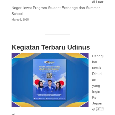
di Luar
Negeri lewat Program Student Exchange dan Summer
School
Maret 6, 2025
Kegiatan Terbaru Udinus
Panggi
lan
untuk
Dinusi
an
yang
Ingin
Ke
Jepan
g! 🇯🇵