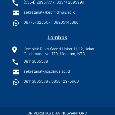

(0354) 2895777 / (0354) 2895999

sekretariat@kediri.dinus.ac.id

087757328507 / 08985143880
Lombok

Komplek Ruko Grand Linkar 11-12, Jalan
Gajahmada No. 170, Mataram, NTB

08113865588

sekretariat@pjj.dinus.ac.id

08113865588 / 085642975966
UNIVERSITAS DIAN NUSWANTORO