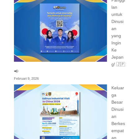
Panggi
lan
untuk
Dinusi
an
yang
Ingin
Ke
Jepan
g! 🇯🇵
📢
Februari 9, 2026
Keluar
ga
Besar
Dinusi
an
Berkes
empat
an