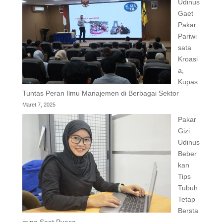
Udinus
Gaet
Pakar
Pariwi
sata
Kroasi
a,
Kupas
Tuntas Peran Ilmu Manajemen di Berbagai Sektor
Maret 7, 2025
Pakar
Gizi
Udinus
Beber
kan
Tips
Tubuh
Tetap
Bersta