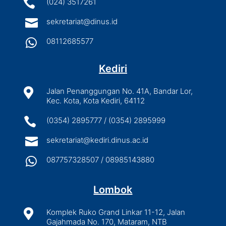

(024) 3517261

sekretariat@dinus.id

08112685577
Kediri

Jalan Penanggungan No. 41A, Bandar Lor,
Kec. Kota, Kota Kediri, 64112

(0354) 2895777 / (0354) 2895999

sekretariat@kediri.dinus.ac.id

087757328507 / 08985143880
Lombok

Komplek Ruko Grand Linkar 11-12, Jalan
Gajahmada No. 170, Mataram, NTB