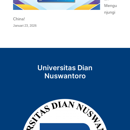
Mengu
njungi
China!
Januari 23, 2026
Universitas Dian
Nuswantoro