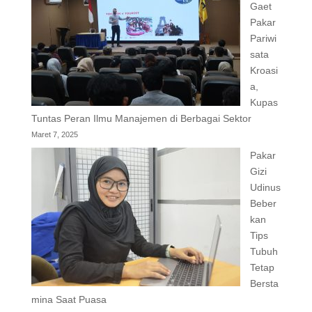
Gaet
Pakar
Pariwi
sata
Kroasi
a,
Kupas
Tuntas Peran Ilmu Manajemen di Berbagai Sektor
Maret 7, 2025
Pakar
Gizi
Udinus
Beber
kan
Tips
Tubuh
Tetap
Bersta
mina Saat Puasa