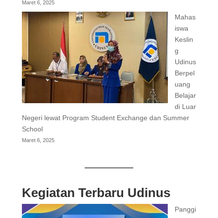
Maret 6, 2025
Mahas
iswa
Keslin
g
Udinus
Berpel
uang
Belajar
di Luar
Negeri lewat Program Student Exchange dan Summer
School
Maret 6, 2025
Kegiatan Terbaru Udinus
Panggi