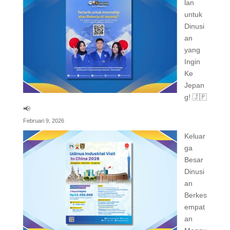
lan
untuk
Dinusi
an
yang
Ingin
Ke
Jepan
g! 🇯🇵
📢
Februari 9, 2026
Keluar
ga
Besar
Dinusi
an
Berkes
empat
an