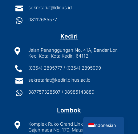

sekretariat@dinus.id

08112685577
Kediri

Jalan Penanggungan No. 41A, Bandar Lor,
Kec. Kota, Kota Kediri, 64112

(0354) 2895777 / (0354) 2895999

sekretariat@kediri.dinus.ac.id

087757328507 / 08985143880
Lombok
English

Komplek Ruko Grand Linkar 11-12, Jalan
Indonesian
Gajahmada No. 170, Mataram, NTB