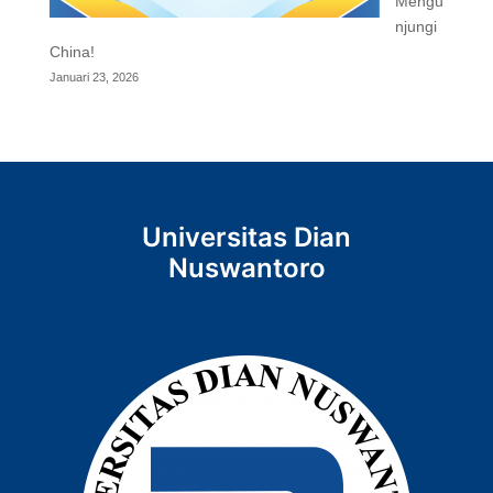
Mengu
njungi
China!
Januari 23, 2026
Universitas Dian
Nuswantoro