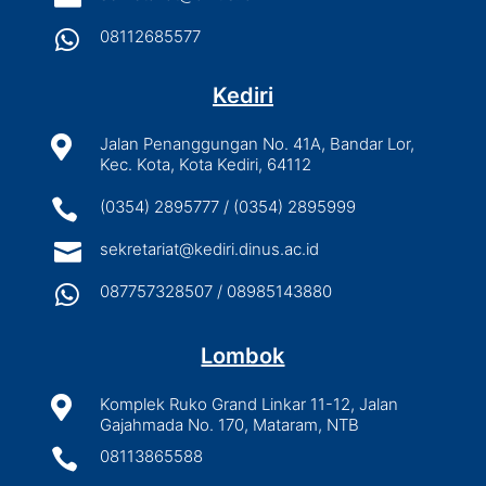

08112685577
Kediri

Jalan Penanggungan No. 41A, Bandar Lor,
Kec. Kota, Kota Kediri, 64112

(0354) 2895777 / (0354) 2895999

sekretariat@kediri.dinus.ac.id

087757328507 / 08985143880
Lombok

Komplek Ruko Grand Linkar 11-12, Jalan
Gajahmada No. 170, Mataram, NTB

08113865588