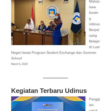
Mahas
iswa
Keslin
g
Udinus
Berpel
uang
Belajar
di Luar
Negeri lewat Program Student Exchange dan Summer
School
Maret 6, 2025
Kegiatan Terbaru Udinus
Panggi
lan
untuk