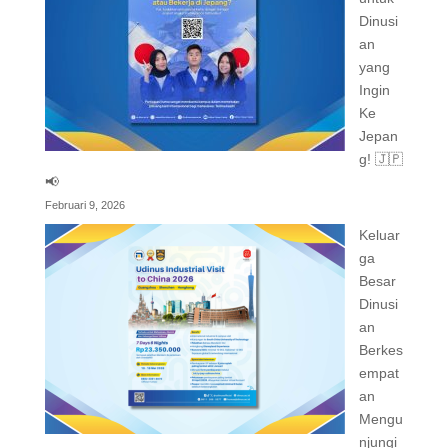
Dinusi
an
yang
Ingin
Ke
Jepan
g! 🇯🇵
📢
Februari 9, 2026
Keluar
ga
Besar
Dinusi
an
Berkes
empat
an
Mengu
njungi