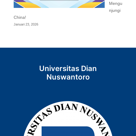
Mengu
njungi
China!
Januari 23, 2026
Universitas Dian
Nuswantoro