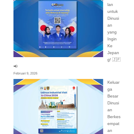
lan
untuk
Dinusi
an
yang
Ingin
Ke
Jepan
g! 🇯🇵
📢
Februari 9, 2026
Keluar
ga
Besar
Dinusi
an
Berkes
empat
an