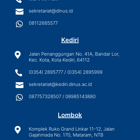

sekretariat@dinus.id

08112685577
Kediri

Jalan Penanggungan No. 41A, Bandar Lor,
Kec. Kota, Kota Kediri, 64112

(0354) 2895777 / (0354) 2895999

sekretariat@kediri.dinus.ac.id

087757328507 / 08985143880
Lombok

Komplek Ruko Grand Linkar 11-12, Jalan
Gajahmada No. 170, Mataram, NTB