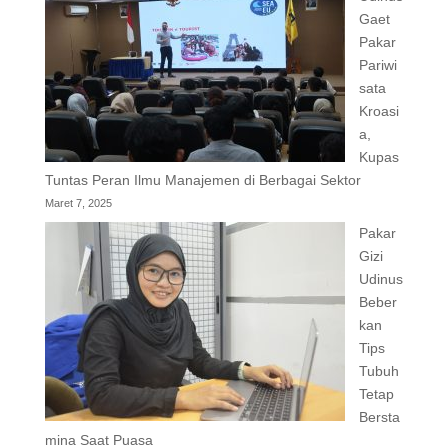
Gaet
Pakar
Pariwi
sata
Kroasi
a,
Kupas
Tuntas Peran Ilmu Manajemen di Berbagai Sektor
Maret 7, 2025
Pakar
Gizi
Udinus
Beber
kan
Tips
Tubuh
Tetap
Bersta
mina Saat Puasa