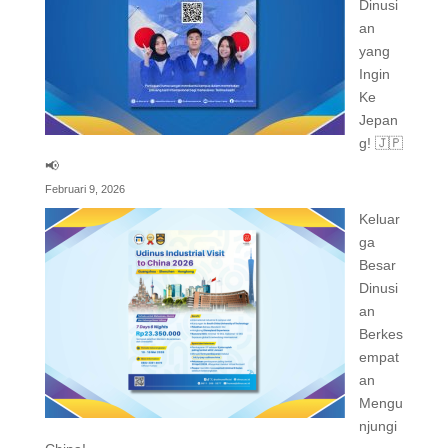
Dinusi
an
yang
Ingin
Ke
Jepan
g! 🇯🇵
📢
Februari 9, 2026
Keluar
ga
Besar
Dinusi
an
Berkes
empat
an
Mengu
njungi