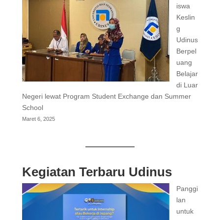
iswa
Keslin
g
Udinus
Berpel
uang
Belajar
di Luar
Negeri lewat Program Student Exchange dan Summer
School
Maret 6, 2025
Kegiatan Terbaru Udinus
Panggi
lan
untuk