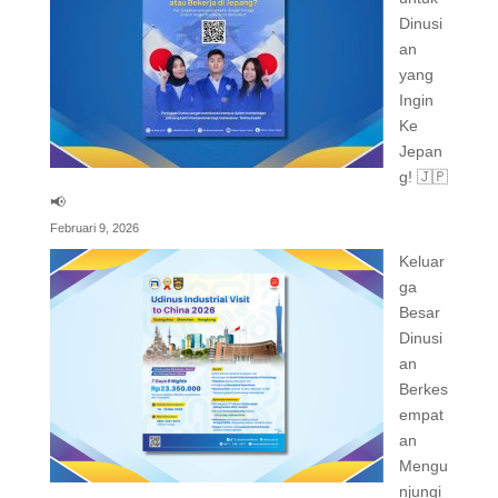
Dinusi
an
yang
Ingin
Ke
Jepan
g! 🇯🇵
📢
Februari 9, 2026
Keluar
ga
Besar
Dinusi
an
Berkes
empat
an
Mengu
njungi