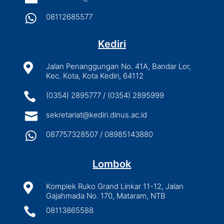

08112685577
Kediri

Jalan Penanggungan No. 41A, Bandar Lor,
Kec. Kota, Kota Kediri, 64112

(0354) 2895777 / (0354) 2895999

sekretariat@kediri.dinus.ac.id

087757328507 / 08985143880
Lombok

Komplek Ruko Grand Linkar 11-12, Jalan
Gajahmada No. 170, Mataram, NTB

08113865588