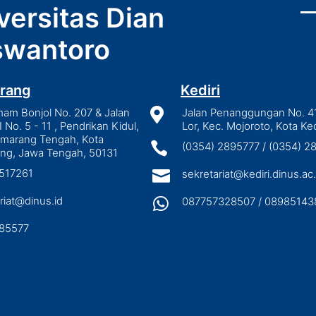
versitas Dian
wantoro
rang
Kediri
mam Bonjol No. 207 & Jalan

Jalan Penanggungan No. 4
I No. 5 - 11 , Pendrikan Kidul,
Lor, Kec. Mojoroto, Kota Ked
emarang Tengah, Kota

(0354) 2895777 / (0354) 
ng, Jawa Tengah, 50131
3517261

sekretariat@kediri.dinus.ac.
riat@dinus.id

087757328507 / 08985143
85577