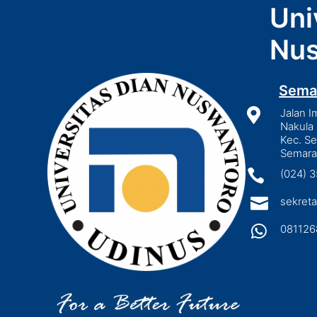
Uni
Nus
Sema

Jalan I
Nakula 
Kec. S
Semara

(024) 

sekreta

081126