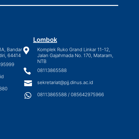
Lombok
1A, Bandar

Komplek Ruko Grand Linkar 11-12,
iri, 64414
Jalan Gajahmada No. 170, Mataram,
NTB
2895999

08113865588
id

sekretariat@pjj.dinus.ac.id
880

08113865588 / 085642975966