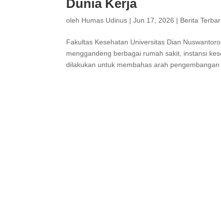
Dunia Kerja
oleh
Humas Udinus
|
Jun 17, 2026
|
Berita Terba
Fakultas Kesehatan Universitas Dian Nuswantor
menggandeng berbagai rumah sakit, instansi keseh
dilakukan untuk membahas arah pengembangan pr