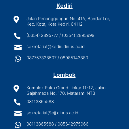
Kediri

Jalan Penanggungan No. 41A, Bandar Lor,
Kec. Kota, Kota Kediri, 64112

(0354) 2895777 / (0354) 2895999

sekretariat@kediri.dinus.ac.id

087757328507 / 08985143880
Lombok

Komplek Ruko Grand Linkar 11-12, Jalan
Gajahmada No. 170, Mataram, NTB

08113865588

sekretariat@pjj.dinus.ac.id

08113865588 / 085642975966