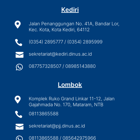
Kediri

Jalan Penanggungan No. 41A, Bandar Lor,
Kec. Kota, Kota Kediri, 64112

(0354) 2895777 / (0354) 2895999

sekretariat@kediri.dinus.ac.id

087757328507 / 08985143880
Lombok

Komplek Ruko Grand Linkar 11-12, Jalan
Gajahmada No. 170, Mataram, NTB

08113865588

sekretariat@pjj.dinus.ac.id

08113865588 / 085642975966