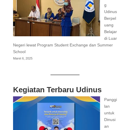
g
Udinus
Berpel
uang
Belajar
di Luar
Negeri lewat Program Student Exchange dan Summer
School
Maret 6, 2025
Kegiatan Terbaru Udinus
Panggi
lan
untuk
Dinusi
an