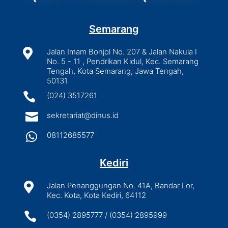
Semarang

Jalan Imam Bonjol No. 207 & Jalan Nakula I
No. 5 - 11 , Pendrikan Kidul, Kec. Semarang
Tengah, Kota Semarang, Jawa Tengah,
50131

(024) 3517261

sekretariat@dinus.id

08112685577
Kediri

Jalan Penanggungan No. 41A, Bandar Lor,
Kec. Kota, Kota Kediri, 64112

(0354) 2895777 / (0354) 2895999