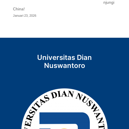
njungi
China!
Januari 23, 2026
Universitas Dian
Nuswantoro