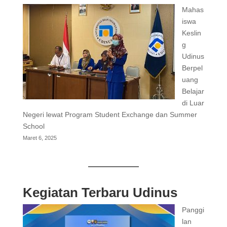
Mahas
iswa
Keslin
g
Udinus
Berpel
uang
Belajar
di Luar
Negeri lewat Program Student Exchange dan Summer
School
Maret 6, 2025
Kegiatan Terbaru Udinus
Panggi
lan