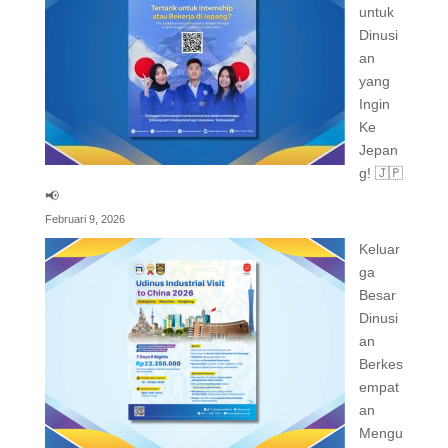
untuk
Dinusi
an
yang
Ingin
Ke
Jepan
g! 🇯🇵
📢
Februari 9, 2026
Keluar
ga
Besar
Dinusi
an
Berkes
empat
an
Mengu