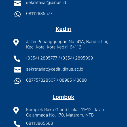

sekretariat@dinus.id

08112685577
Kediri

Jalan Penanggungan No. 41A, Bandar Lor,
Kec. Kota, Kota Kediri, 64112

(0354) 2895777 / (0354) 2895999

sekretariat@kediri.dinus.ac.id

087757328507 / 08985143880
Lombok

Komplek Ruko Grand Linkar 11-12, Jalan
Gajahmada No. 170, Mataram, NTB

08113865588