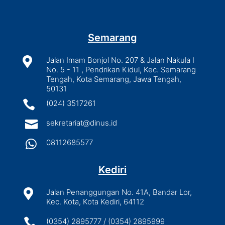
Semarang

Jalan Imam Bonjol No. 207 & Jalan Nakula I
No. 5 - 11 , Pendrikan Kidul, Kec. Semarang
Tengah, Kota Semarang, Jawa Tengah,
50131

(024) 3517261

sekretariat@dinus.id

08112685577
Kediri

Jalan Penanggungan No. 41A, Bandar Lor,
Kec. Kota, Kota Kediri, 64112

(0354) 2895777 / (0354) 2895999