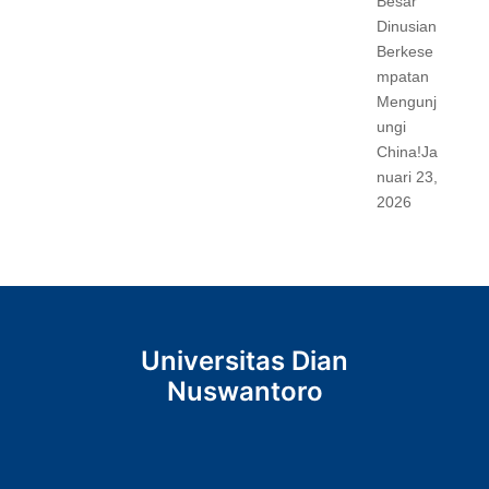
Besar
Dinusian
Berkese
mpatan
Mengunj
ungi
China!
Ja
nuari 23,
2026
Universitas Dian
Nuswantoro