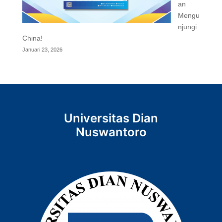
an
Mengu
njungi
China!
Januari 23, 2026
Universitas Dian
Nuswantoro