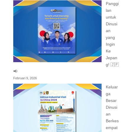
Panggi
lan
untuk
Dinusi
an
yang
Ingin
Ke
Jepan
g! 🇯🇵
📢
Februari 9, 2026
Keluar
ga
Besar
Dinusi
an
Berkes
empat