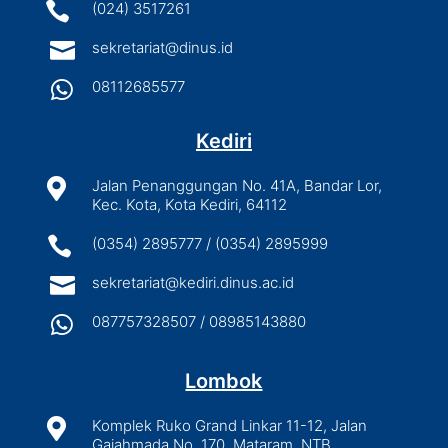

(024) 3517261

sekretariat@dinus.id

08112685577
Kediri

Jalan Penanggungan No. 41A, Bandar Lor,
Kec. Kota, Kota Kediri, 64112

(0354) 2895777 / (0354) 2895999

sekretariat@kediri.dinus.ac.id

087757328507 / 08985143880
Lombok

Komplek Ruko Grand Linkar 11-12, Jalan
Gajahmada No. 170, Mataram, NTB