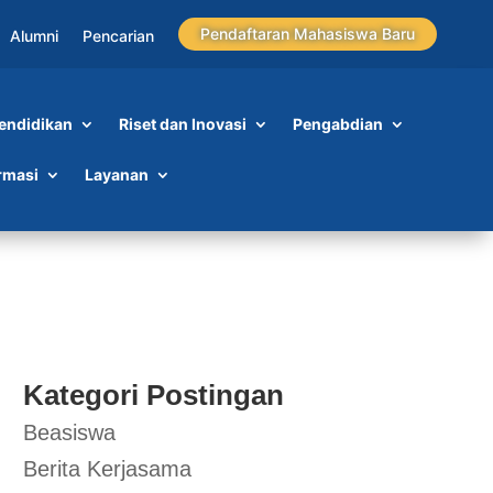
Pendaftaran Mahasiswa Baru
Alumni
Pencarian
endidikan
Riset dan Inovasi
Pengabdian
rmasi
Layanan
Kategori Postingan
Beasiswa
Berita Kerjasama