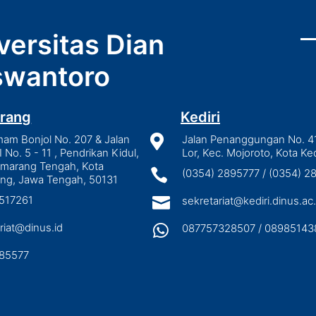
versitas Dian
wantoro
rang
Kediri
mam Bonjol No. 207 & Jalan

Jalan Penanggungan No. 4
I No. 5 - 11 , Pendrikan Kidul,
Lor, Kec. Mojoroto, Kota Ked
emarang Tengah, Kota

(0354) 2895777 / (0354) 
ng, Jawa Tengah, 50131
3517261

sekretariat@kediri.dinus.ac.
riat@dinus.id

087757328507 / 08985143
85577