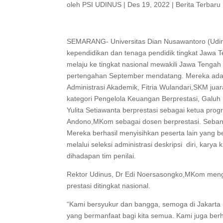
oleh
PSI UDINUS
|
Des 19, 2022
|
Berita Terbaru
SEMARANG- Universitas Dian Nusawantoro (Udin
kependidikan dan tenaga pendidik tingkat Jawa Te
melaju ke tingkat nasional mewakili Jawa Tengah
pertengahan September mendatang. Mereka adal
Administrasi Akademik, Fitria Wulandari,SKM juar
kategori Pengelola Keuangan Berprestasi, Galuh
Yulita Setiawanta berprestasi sebagai ketua prog
Andono,MKom sebagai dosen berprestasi. Sebany
Mereka berhasil menyisihkan peserta lain yang ber
melalui seleksi administrasi deskripsi diri, karya
dihadapan tim penilai.
Rektor Udinus, Dr Edi Noersasongko,MKom me
prestasi ditingkat nasional.
“Kami bersyukur dan bangga, semoga di Jakarta 
yang bermanfaat bagi kita semua. Kami juga be