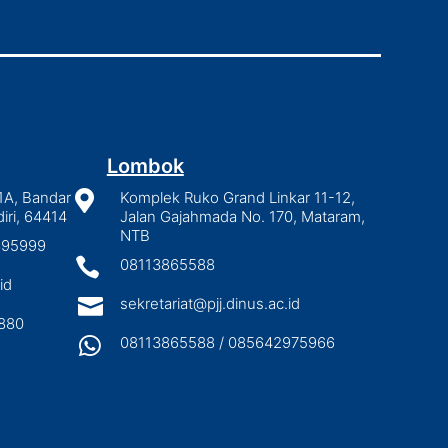
Lombok
1A, Bandar

Komplek Ruko Grand Linkar 11-12,
iri, 64414
Jalan Gajahmada No. 170, Mataram,
NTB
2895999

08113865588
id

sekretariat@pjj.dinus.ac.id
880

08113865588 / 085642975966