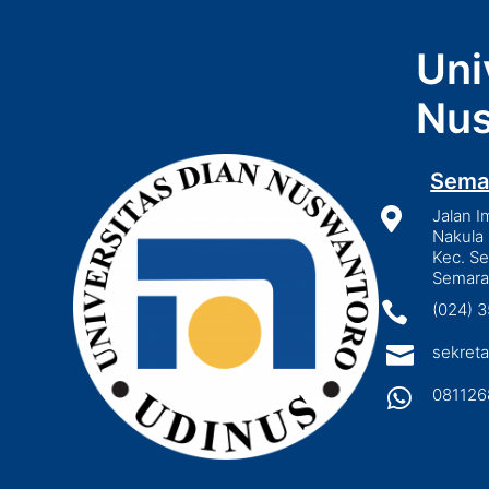
Uni
Nus
Sema

Jalan I
Nakula 
Kec. S
Semara

(024) 

sekreta

081126