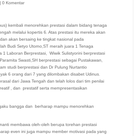
|
0 Komentar
us) kembali menorehkan prestasi dalam bidang tenaga
ngah melalui kopertis 6. Atas prestasi itu mereka akan
 dan akan bersaing ke tingkat nasional pada
ah Budi Setyo Utomo,ST meraih juara 1 Tenaga
a 1 Laboran Berprestasi, Wiwik Sulistyorini berprestasi
 Paramita Swasti,SH berprestasi sebagai Pustakawan,
ram studi berprestasi dan Dr Pulung Nurtantio
ak 6 orang dari 7 yang dilombakan disabet Udinus.
asal dari Jawa Tengah dan telah lolos dari tim penilai
 kreatif , dan prestatif serta mempresentasikan
ngaku bangga dan berharap mampu menorehkan
nanti membawa oleh-oleh berupa torehan prestasi
rharap even ini juga mampu member motivasi pada yang