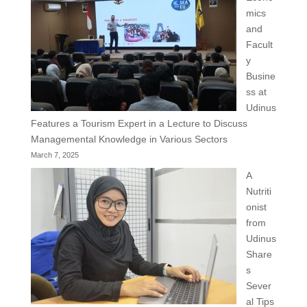
mics
and
Facult
y
Busine
ss at
Udinus
Features a Tourism Expert in a Lecture to Discuss
Managemental Knowledge in Various Sectors
March 7, 2025
A
Nutriti
onist
from
Udinus
Share
s
Sever
al Tips