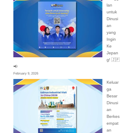
lan
untuk
Dinusi
an
yang
Ingin
Ke
Jepan
g! 🇯🇵
📢
February 9, 2026
Keluar
ga
Besar
Dinusi
an
Berkes
empat
an