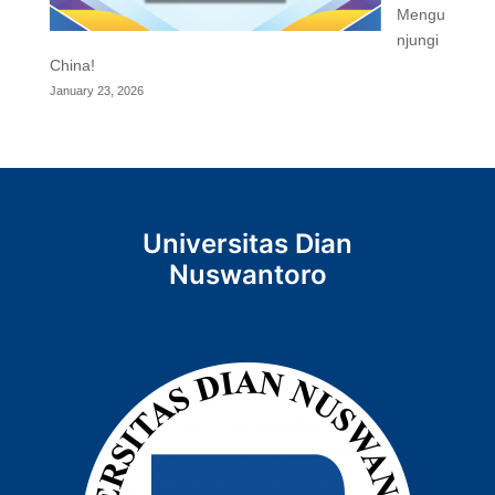
Mengu
njungi
China!
January 23, 2026
Universitas Dian
Nuswantoro