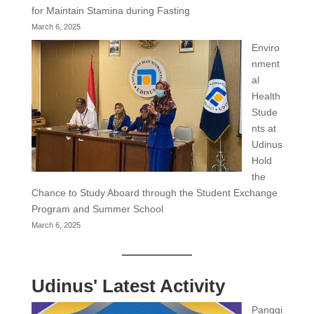
for Maintain Stamina during Fasting
March 6, 2025
Enviro
nment
al
Health
Stude
nts at
Udinus
Hold
the
Chance to Study Aboard through the Student Exchange
Program and Summer School
March 6, 2025
Udinus' Latest Activity
Panggi