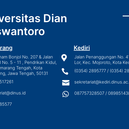
versitas Dian
wantoro
rang
Kediri
mam Bonjol No. 207 & Jalan

Jalan Penanggungan No. 4
I No. 5 - 11 , Pendrikan Kidul,
Lor, Kec. Mojoroto, Kota Ked
emarang Tengah, Kota

(0354) 2895777 / (0354) 
ng, Jawa Tengah, 50131
3517261

sekretariat@kediri.dinus.ac.
riat@dinus.id

087757328507 / 08985143
85577