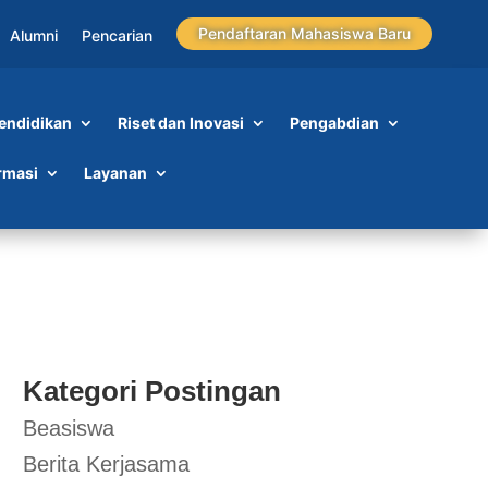
Pendaftaran Mahasiswa Baru
Alumni
Pencarian
endidikan
Riset dan Inovasi
Pengabdian
rmasi
Layanan
Kategori Postingan
Beasiswa
Berita Kerjasama