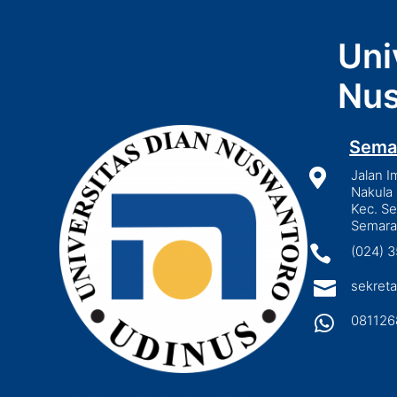
Uni
Nus
Sema

Jalan I
Nakula 
Kec. S
Semara

(024) 

sekreta

081126