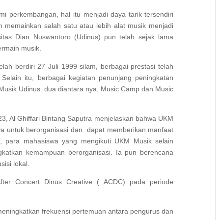
i perkembangan, hal itu menjadi daya tarik tersendiri
 memainkan salah satu atau lebih alat musik menjadi
sitas Dian Nuswantoro (Udinus) pun telah sejak lama
rmain musik.
h berdiri 27 Juli 1999 silam, berbagai prestasi telah
 Selain itu, berbagai kegiatan penunjang peningkatan
usik Udinus. dua diantara nya, Music Camp dan Music
3, Al Ghiffari Bintang Saputra menjelaskan bahwa UKM
a untuk berorganisasi dan dapat memberikan manfaat
a, para mahasiswa yang mengikuti UKM Musik selain
ngkatkan kemampuan berorganisasi. Ia pun berencana
si lokal.
fter Concert Dinus Creative ( ACDC) pada periode
eningkatkan frekuensi pertemuan antara pengurus dan