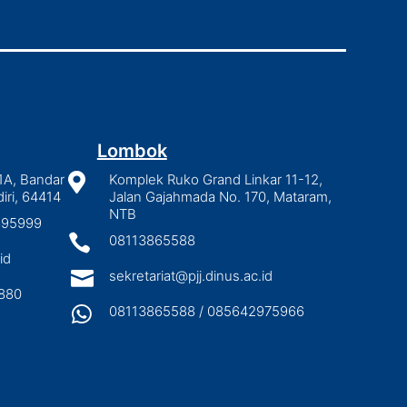
Lombok
1A, Bandar

Komplek Ruko Grand Linkar 11-12,
iri, 64414
Jalan Gajahmada No. 170, Mataram,
NTB
2895999

08113865588
id

sekretariat@pjj.dinus.ac.id
880

08113865588 / 085642975966