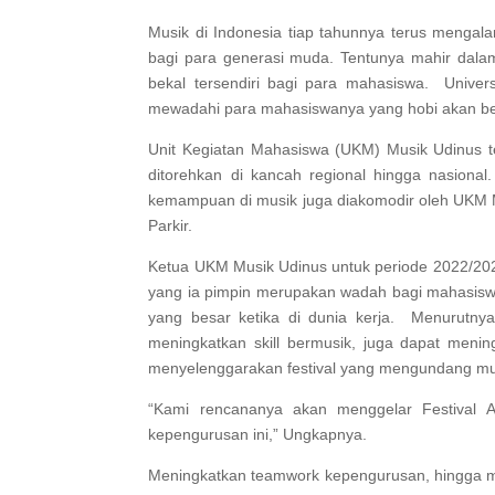
Musik di Indonesia tiap tahunnya terus mengalam
bagi para generasi muda. Tentunya mahir dalam
bekal tersendiri bagi para mahasiswa. Univer
mewadahi para mahasiswanya yang hobi akan be
Unit Kegiatan Mahasiswa (UKM) Musik Udinus tela
ditorehkan di kancah regional hingga nasional.
kemampuan di musik juga diakomodir oleh UKM M
Parkir.
Ketua UKM Musik Udinus untuk periode 2022/202
yang ia pimpin merupakan wadah bagi mahasisw
yang besar ketika di dunia kerja. Menurutny
meningkatkan skill bermusik, juga dapat meni
menyelenggarakan festival yang mengundang musi
“Kami rencananya akan menggelar Festival A
kepengurusan ini,” Ungkapnya.
Meningkatkan teamwork kepengurusan, hingga m