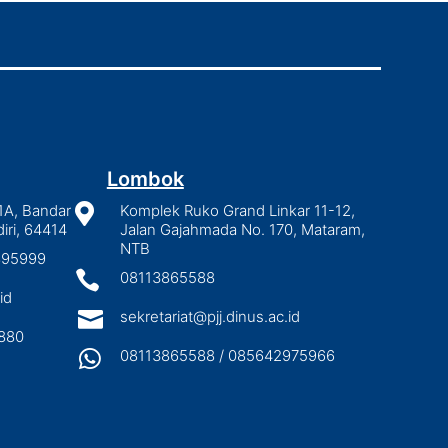
Lombok
1A, Bandar

Komplek Ruko Grand Linkar 11-12,
iri, 64414
Jalan Gajahmada No. 170, Mataram,
NTB
2895999

08113865588
id

sekretariat@pjj.dinus.ac.id
880

08113865588 / 085642975966