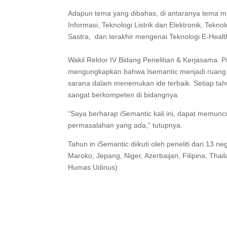
Adapun tema yang dibahas, di antaranya tema m
Informasi, Teknologi Listrik dan Elektronik, Tek
Sastra, dan terakhir mengenai Teknologi E-Healt
Wakil Rektor IV Bidang Penelitian & Kerjasama. 
mengungkapkan bahwa Isemantic menjadi ruang di
sarana dalam menemukan ide terbaik. Setiap ta
sangat berkompeten di bidangnya.
“Saya berharap iSemantic kali ini, dapat mem
permasalahan yang ada,” tutupnya.
Tahun in iSemantic diikuti oleh peneliti dari 13 ne
Maroko, Jepang, Niger, Azerbaijan, Filipina, Tha
Humas Udinus)