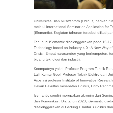
Universitas Dian Nuswantoro (Udinus) berikan rua
melalui International Seminar on Application for
(iSemantic). Kegiatan tahunan tersebut diikuti pa
Tahun ini iSemantic diselenggarakan pada 16-1
Technology based on Industry 4.0 : A New Way o
Crisis’. Empat narasumber yang berkompeten, t
bidang teknologi dan industri.
Keempatnya yakni Profesor Program Teknik Renai
Lalit Kumar Goel, Profesor Teknik Elektro dari Univ
Asosiasi profesor Institute of Innovative Resear
Dekan Fakultas Kesehatan Udinus, Enny Rachman
Isemantic sendiri merupakan akronim dari Semina
dan Komunikasi. Dia tahun 2023, iSemantic diada
diselenggarakan di Gedung E lantai 3 Udinus dan