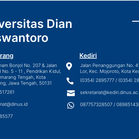
versitas Dian
wantoro
rang
Kediri
mam Bonjol No. 207 & Jalan

Jalan Penanggungan No. 4
I No. 5 - 11 , Pendrikan Kidul,
Lor, Kec. Mojoroto, Kota Ked
emarang Tengah, Kota

(0354) 2895777 / (0354) 
ng, Jawa Tengah, 50131
3517261

sekretariat@kediri.dinus.ac.
riat@dinus.id

087757328507 / 08985143
85577