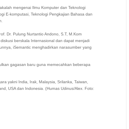
akalah mengenai Ilmu Komputer dan Teknologi
nologi E-komputasi, Teknologi Pengkajian Bahasa dan
h.
Prof. Dr. Pulung Nurtantio Andono, S.T, M.Kom
skusi berskala Internasional dan dapat menjadi
hunnya, iSemantic menghadirkan narasumber yang
unculkan gagasan baru guna memecahkan beberapa
gara yakni India, Irak, Malaysia, Srilanka, Taiwan,
iland, USA dan Indonesia. (Humas Udinus/Alex. Foto: