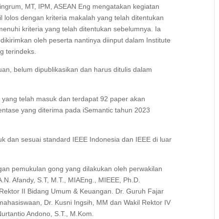
yaningrum, MT, IPM, ASEAN Eng mengatakan kegiatan
il lolos dengan kriteria makalah yang telah ditentukan
enuhi kriteria yang telah ditentukan sebelumnya. Ia
irimkan oleh peserta nantinya diinput dalam Institute
g terindeks.
baruan, belum dipublikasikan dan harus ditulis dalam
r yang telah masuk dan terdapat 92 paper akan
rosentase yang diterima pada iSemantic tahun 2023
k dan sesuai standard IEEE Indonesia dan IEEE di luar
an pemukulan gong yang dilakukan oleh perwakilan
A.N. Afandy, S.T, M.T., MIAEng., MIEEE, Ph.D.
 Rektor II Bidang Umum & Keuangan. Dr. Guruh Fajar
emahasiswaan, Dr. Kusni Ingsih, MM dan Wakil Rektor IV
Nurtantio Andono, S.T., M.Kom.