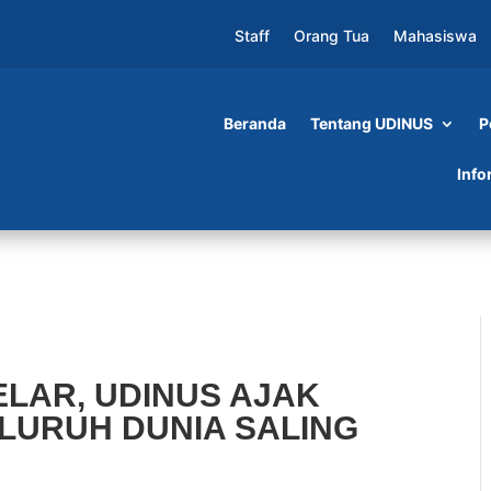
Staff
Orang Tua
Mahasiswa
Beranda
Tentang UDINUS
P
NUS AJAK PARA PENELITI DI SELURUH DUNIA
Info
ELAR, UDINUS AJAK
ELURUH DUNIA SALING