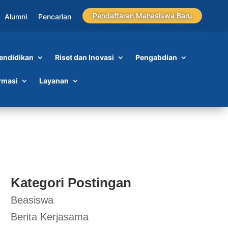
Pendaftaran Mahasiswa Baru
Alumni
Pencarian
endidikan
Riset dan Inovasi
Pengabdian
rmasi
Layanan
Kategori Postingan
Beasiswa
Berita Kerjasama