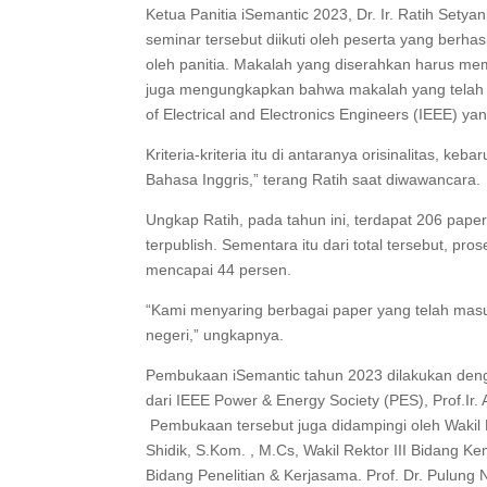
Ketua Panitia iSemantic 2023, Dr. Ir. Ratih Set
seminar tersebut diikuti oleh peserta yang berhas
oleh panitia. Makalah yang diserahkan harus mem
juga mengungkapkan bahwa makalah yang telah dik
of Electrical and Electronics Engineers (IEEE) yan
Kriteria-kriteria itu di antaranya orisinalitas, ke
Bahasa Inggris,” terang Ratih saat diwawancara.
Ungkap Ratih, pada tahun ini, terdapat 206 pape
terpublish. Sementara itu dari total tersebut, p
mencapai 44 persen.
“Kami menyaring berbagai paper yang telah masu
negeri,” ungkapnya.
Pembukaan iSemantic tahun 2023 dilakukan deng
dari IEEE Power & Energy Society (PES), Prof.Ir. 
Pembukaan tersebut juga didampingi oleh Wakil
Shidik, S.Kom. , M.Cs, Wakil Rektor III Bidang K
Bidang Penelitian & Kerjasama. Prof. Dr. Pulung 