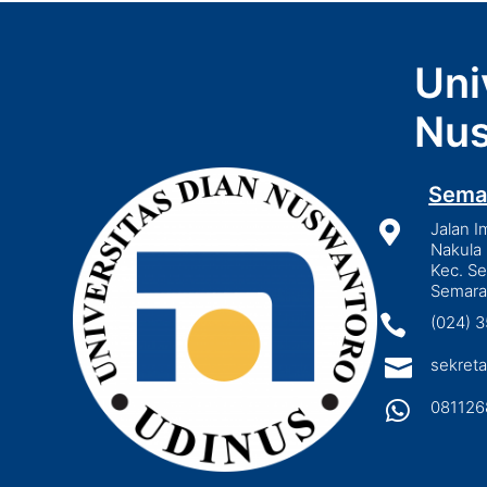
Uni
Nus
Sema

Jalan I
Nakula 
Kec. S
Semara

(024) 

sekreta

081126