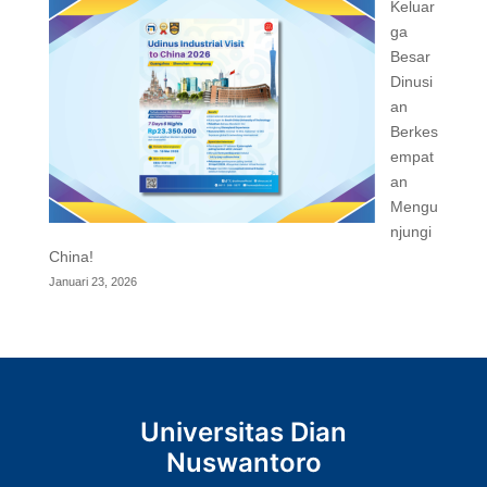
Keluar
ga
Besar
Dinusi
an
Berkes
empat
an
Mengu
njungi
China!
Januari 23, 2026
Universitas Dian
Nuswantoro