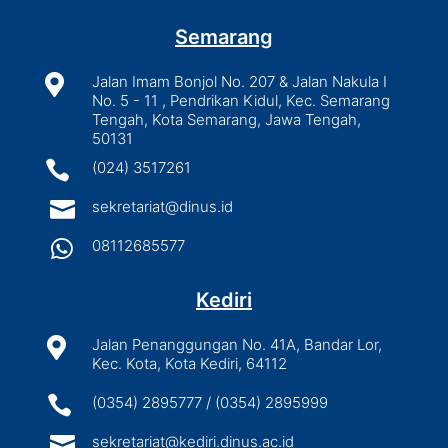
Semarang

Jalan Imam Bonjol No. 207 & Jalan Nakula I
No. 5 - 11 , Pendrikan Kidul, Kec. Semarang
Tengah, Kota Semarang, Jawa Tengah,
50131

(024) 3517261

sekretariat@dinus.id

08112685577
Kediri

Jalan Penanggungan No. 41A, Bandar Lor,
Kec. Kota, Kota Kediri, 64112

(0354) 2895777 / (0354) 2895999

sekretariat@kediri.dinus.ac.id