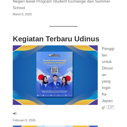
Negeri lewat Program Student Exchange dan Summer
School
Maret 6, 2025
Kegiatan Terbaru Udinus
Panggi
lan
untuk
Dinusi
an
yang
Ingin
Ke
Jepan
g! 🇯🇵
📢
Februari 9, 2026