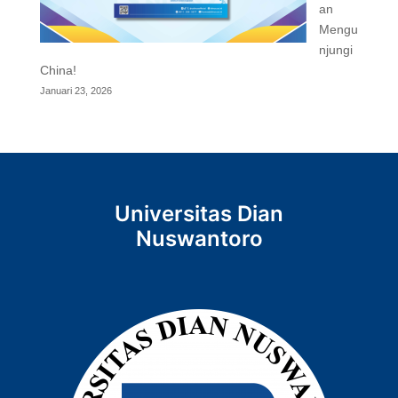
an
Mengu
njungi
China!
Januari 23, 2026
Universitas Dian
Nuswantoro