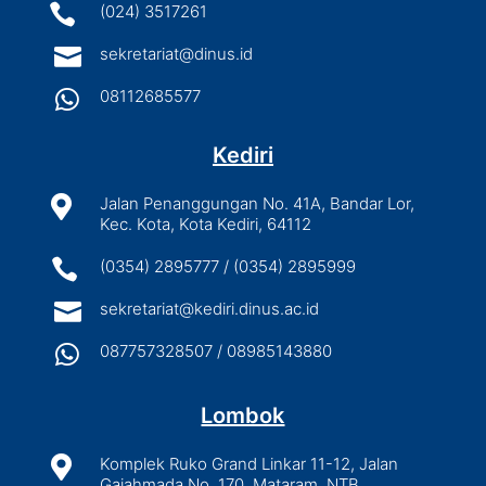

(024) 3517261

sekretariat@dinus.id

08112685577
Kediri

Jalan Penanggungan No. 41A, Bandar Lor,
Kec. Kota, Kota Kediri, 64112

(0354) 2895777 / (0354) 2895999

sekretariat@kediri.dinus.ac.id

087757328507 / 08985143880
Lombok

Komplek Ruko Grand Linkar 11-12, Jalan
Gajahmada No. 170, Mataram, NTB