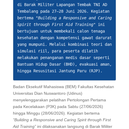
di Barak Militer Lapangan Tembak TNI AD 
Tembalang pada 27–28 Juni 2026. Kegiatan 
bertema 
"Building a Responsive and Caring 
Spirit through First Aid Training"
 ini 
bertujuan untuk membekali calon tenaga 
kesehatan dengan kompetensi gawat darurat 
yang mumpuni. Melalui kombinasi teori dan 
simulasi riil, para peserta dilatih 
melakukan penanganan medis dasar seperti 
Bantuan Hidup Dasar (BHD), evakuasi aman, 
hingga Resusitasi Jantung Paru (RJP). 
Badan Eksekutif Mahasiswa (BEM) Fakultas Kesehatan
Universitas Dian Nuswantoro (Udinus)
menyelenggarakan pelatihan Pertolongan Pertama
pada Kecelakaan (P3K) pada Sabtu (27/06/2026)
hingga Minggu (28/06/2026). Kegiatan bertema
“Building a Responsive and Caring Spirit through First
Aid Training”
ini dilaksanakan langsung di Barak Militer