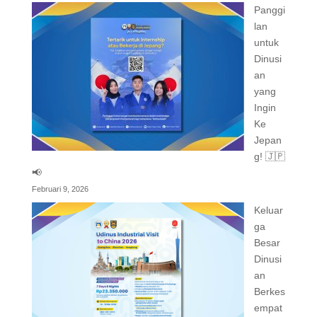
Panggi
lan
untuk
Dinusi
an
yang
Ingin
Ke
Jepan
g! 🇯🇵
📢
Februari 9, 2026
Keluar
ga
Besar
Dinusi
an
Berkes
empat