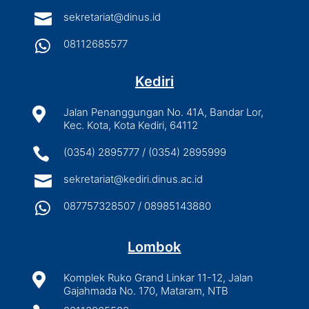

sekretariat@dinus.id

08112685577
Kediri

Jalan Penanggungan No. 41A, Bandar Lor,
Kec. Kota, Kota Kediri, 64112

(0354) 2895777 / (0354) 2895999

sekretariat@kediri.dinus.ac.id

087757328507 / 08985143880
Lombok

Komplek Ruko Grand Linkar 11-12, Jalan
Gajahmada No. 170, Mataram, NTB