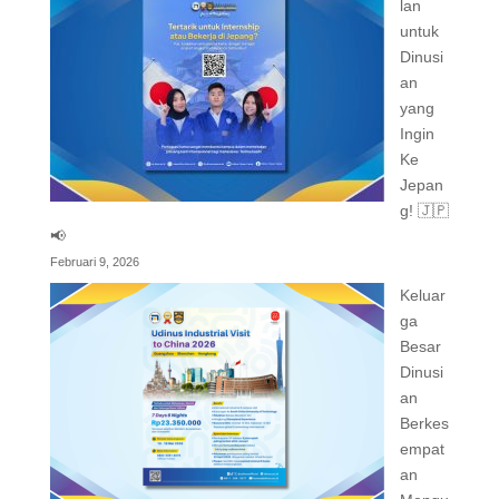
lan
untuk
Dinusi
an
yang
Ingin
Ke
Jepan
g! 🇯🇵
📢
Februari 9, 2026
Keluar
ga
Besar
Dinusi
an
Berkes
empat
an