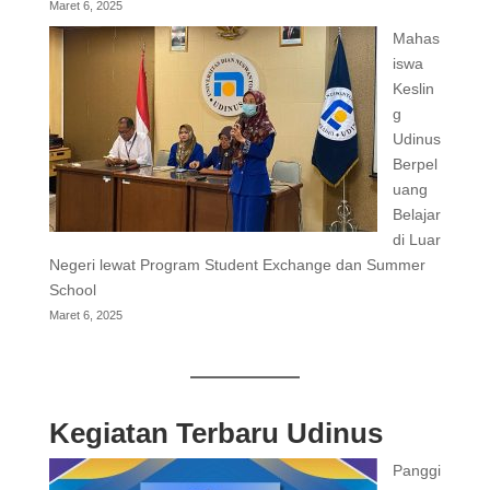
Maret 6, 2025
Mahas
iswa
Keslin
g
Udinus
Berpel
uang
Belajar
di Luar
Negeri lewat Program Student Exchange dan Summer
School
Maret 6, 2025
Kegiatan Terbaru Udinus
Panggi