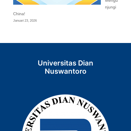
Mengu
njungi
China!
Januari 23, 2026
Universitas Dian
Nuswantoro