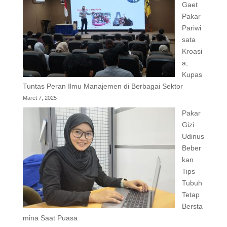
Gaet
Pakar
Pariwi
sata
Kroasi
a,
Kupas
Tuntas Peran Ilmu Manajemen di Berbagai Sektor
Maret 7, 2025
Pakar
Gizi
Udinus
Beber
kan
Tips
Tubuh
Tetap
Bersta
mina Saat Puasa