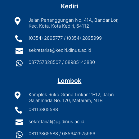
Kediri

Jalan Penanggungan No. 41A, Bandar Lor,
Kec. Kota, Kota Kediri, 64112

(0354) 2895777 / (0354) 2895999

sekretariat@kediri.dinus.ac.id

087757328507 / 08985143880
Lombok

Komplek Ruko Grand Linkar 11-12, Jalan
Gajahmada No. 170, Mataram, NTB

08113865588

sekretariat@pjj.dinus.ac.id

08113865588 / 085642975966