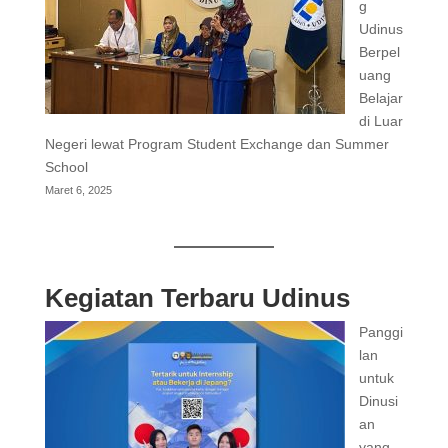
g
Udinus
Berpel
uang
Belajar
di Luar
Negeri lewat Program Student Exchange dan Summer
School
Maret 6, 2025
Kegiatan Terbaru Udinus
Panggi
lan
untuk
Dinusi
an
yang