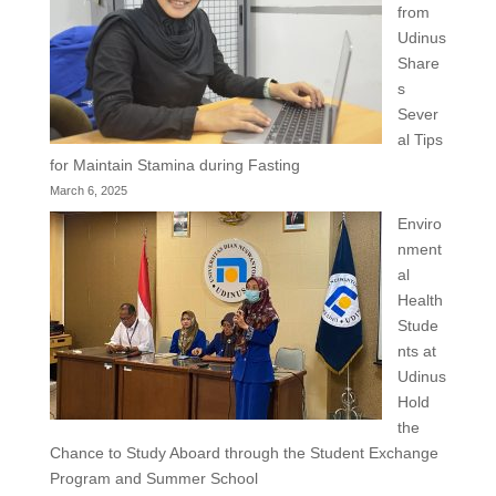
from
Udinus
Share
s
Sever
al Tips
for Maintain Stamina during Fasting
March 6, 2025
Enviro
nment
al
Health
Stude
nts at
Udinus
Hold
the
Chance to Study Aboard through the Student Exchange
Program and Summer School