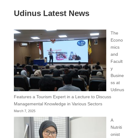
Udinus Latest News
The
Econo
mics
and
Facult
y
Busine
ss at
Udinus
Features a Tourism Expert in a Lecture to Discuss
Managemental Knowledge in Various Sectors
March 7, 2025
A
Nutriti
onist