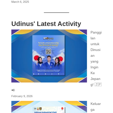
March 6, 2025
Udinus' Latest Activity
Panggi
lan
untuk
Dinusi
an
yang
Ingin
Ke
Jepan
g! 🇯🇵
📢
February 9, 2026
Keluar
ga