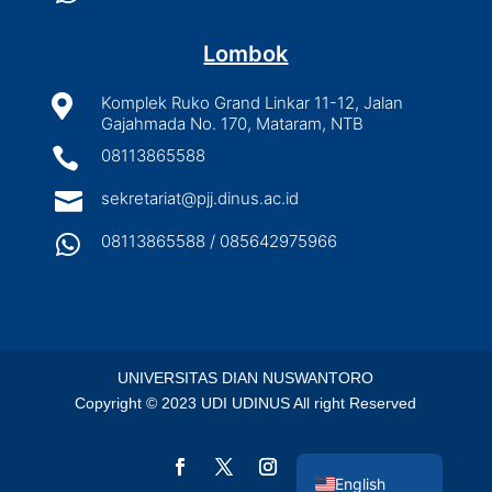
Lombok

Komplek Ruko Grand Linkar 11-12, Jalan
Gajahmada No. 170, Mataram, NTB

08113865588

sekretariat@pjj.dinus.ac.id

08113865588 / 085642975966
UNIVERSITAS DIAN NUSWANTORO
Copyright © 2023 UDI UDINUS All right Reserved
Indonesian
English