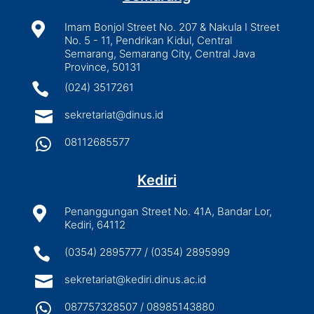

Imam Bonjol Street No. 207 & Nakula I Street
No. 5 - 11, Pendrikan Kidul, Central
Semarang, Semarang City, Central Java
Province, 50131

(024) 3517261

sekretariat@dinus.id

08112685577
Kediri

Penanggungan Street No. 41A, Bandar Lor,
Kediri, 64112

(0354) 2895777 / (0354) 2895999

sekretariat@kediri.dinus.ac.id

087757328507 / 08985143880