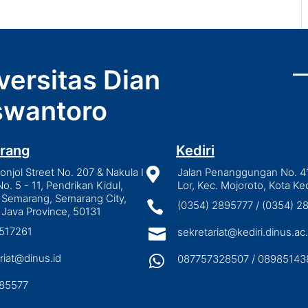
versitas Dian
wantoro
rang
Kediri
njol Street No. 207 & Nakula I

Jalan Penanggungan No. 4
No. 5 - 11, Pendrikan Kidul,
Lor, Kec. Mojoroto, Kota Ked
 Semarang, Semarang City,

(0354) 2895777 / (0354) 
 Java Province, 50131
3517261

sekretariat@kediri.dinus.ac.
riat@dinus.id

087757328507 / 08985143
85577