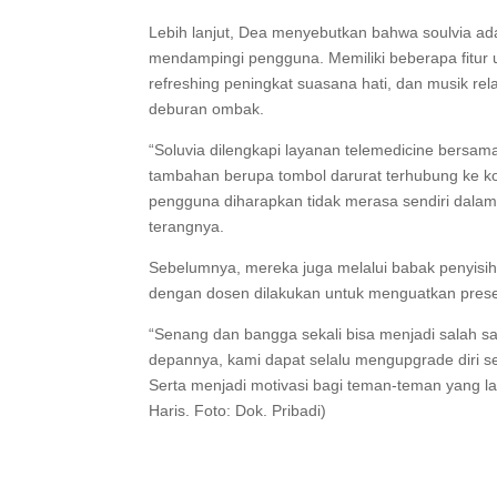
Lebih lanjut, Dea menyebutkan bahwa soulvia ada
mendampingi pengguna. Memiliki beberapa fitur 
refreshing peningkat suasana hati, dan musik re
deburan ombak.
“Soluvia dilengkapi layanan telemedicine bersama d
tambahan berupa tombol darurat terhubung ke ko
pengguna diharapkan tidak merasa sendiri dala
terangnya.
Sebelumnya, mereka juga melalui babak penyisiha
dengan dosen dilakukan untuk menguatkan prese
“Senang dan bangga sekali bisa menjadi salah 
depannya, kami dapat selalu mengupgrade diri se
Serta menjadi motivasi bagi teman-teman yang la
Haris. Foto: Dok. Pribadi)