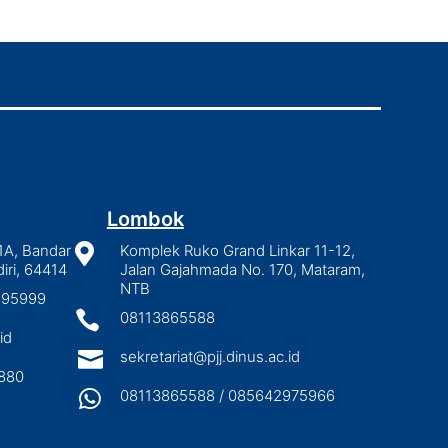
Lombok
1A, Bandar

Komplek Ruko Grand Linkar 11-12,
iri, 64414
Jalan Gajahmada No. 170, Mataram,
NTB
2895999

08113865588
id

sekretariat@pjj.dinus.ac.id
880

08113865588 / 085642975966