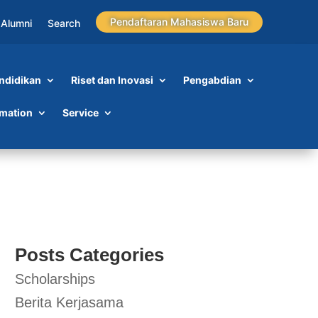
Pendaftaran Mahasiswa Baru
Alumni
Search
ndidikan
Riset dan Inovasi
Pengabdian
rmation
Service
Posts Categories
Scholarships
Berita Kerjasama