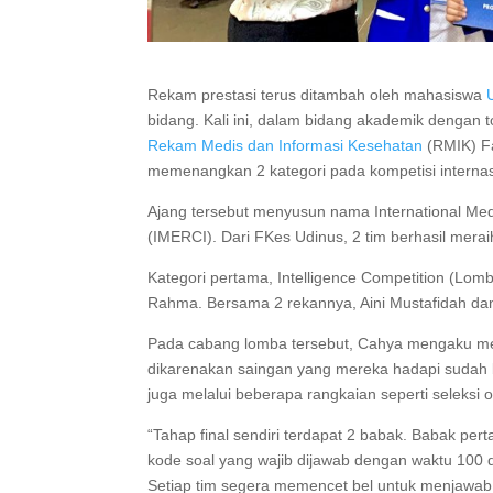
Rekam prestasi terus ditambah oleh mahasiswa
bidang. Kali ini, dalam bidang akademik dengan 
Rekam Medis dan Informasi Kesehatan
(RMIK) Fa
memenangkan 2 kategori pada kompetisi internas
Ajang tersebut menyusun nama International Med
(IMERCI). Dari FKes Udinus, 2 tim berhasil mera
Kategori pertama, Intelligence Competition (Lom
Rahma. Bersama 2 rekannya, Aini Mustafidah dan
Pada cabang lomba tersebut, Cahya mengaku menga
dikarenakan saingan yang mereka hadapi sudah
juga melalui beberapa rangkaian seperti seleksi o
“Tahap final sendiri terdapat 2 babak. Babak p
kode soal yang wajib dijawab dengan waktu 100 
Setiap tim segera memencet bel untuk menjawab