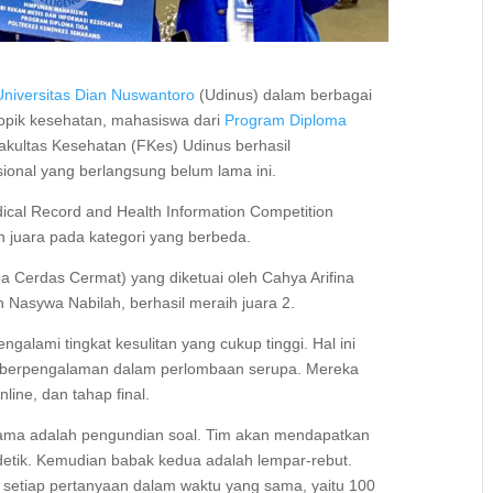
Universitas Dian Nuswantoro
(Udinus) dalam berbagai
topik kesehatan, mahasiswa dari
Program Diploma
kultas Kesehatan (FKes) Udinus berhasil
ional yang berlangsung belum lama ini.
ical Record and Health Information Competition
ih juara pada kategori yang berbeda.
ba Cerdas Cermat) yang diketuai oleh Cahya Arifina
 Nasywa Nabilah, berhasil meraih juara 2.
lami tingkat kesulitan yang cukup tinggi. Hal ini
 berpengalaman dalam perlombaan serupa. Mereka
nline, dan tahap final.
ertama adalah pengundian soal. Tim akan mendapatkan
detik. Kemudian babak kedua adalah lempar-rebut.
 setiap pertanyaan dalam waktu yang sama, yaitu 100