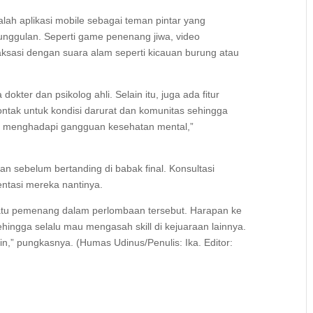
lah aplikasi mobile sebagai teman pintar yang
unggulan. Seperti game penenang jiwa, video
laksasi dengan suara alam seperti kicauan burung atau
okter dan psikolog ahli. Selain itu, juga ada fitur
ntak untuk kondisi darurat dan komunitas sehingga
m menghadapi gangguan kesehatan mental,”
n sebelum bertanding di babak final. Konsultasi
ntasi mereka nantinya.
satu pemenang dalam perlombaan tersebut. Harapan ke
hingga selalu mau mengasah skill di kejuaraan lainnya.
in,” pungkasnya. (Humas Udinus/Penulis: Ika. Editor: