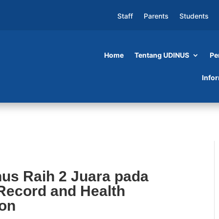
Staff
Parents
Students
Home
Tentang UDINUS
Pe
uara pada International Medical Record and
Info
us Raih 2 Juara pada
 Record and Health
ion