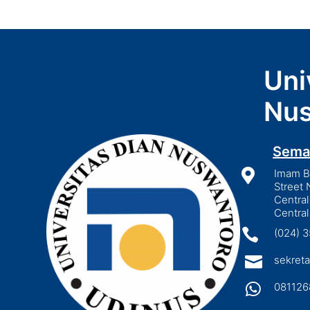
Uni
Nus
Sema

Imam Bo
Street 
Central
Central

(024) 

sekreta

081126