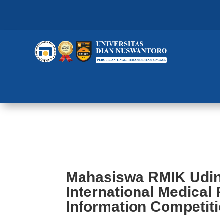
Mahasiswa RMIK Udinus Raih 2 J
Health Information Competition
Mahasiswa RMIK Udin
International Medical
Information Competit