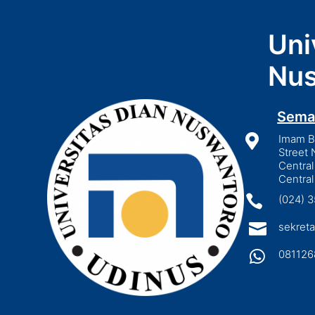
Uni
Nus
Sema

Imam Bo
Street 
Central
Central

(024) 

sekreta

081126