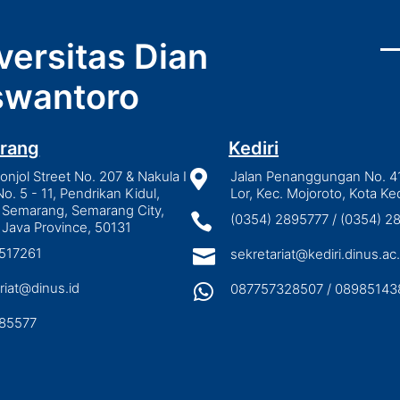
versitas Dian
wantoro
rang
Kediri
njol Street No. 207 & Nakula I

Jalan Penanggungan No. 4
No. 5 - 11, Pendrikan Kidul,
Lor, Kec. Mojoroto, Kota Ked
 Semarang, Semarang City,

(0354) 2895777 / (0354) 
 Java Province, 50131
3517261

sekretariat@kediri.dinus.ac.
riat@dinus.id

087757328507 / 08985143
85577