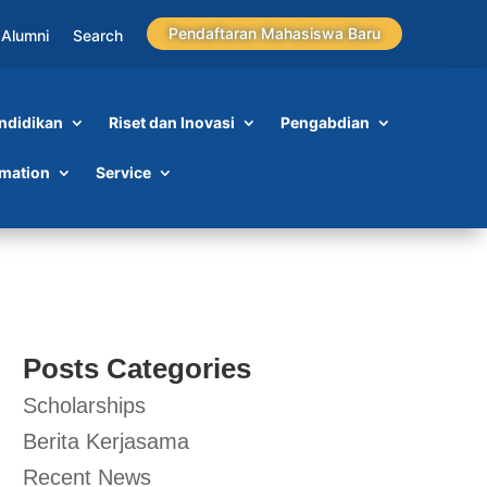
Pendaftaran Mahasiswa Baru
Alumni
Search
ndidikan
Riset dan Inovasi
Pengabdian
rmation
Service
Posts Categories
Scholarships
Berita Kerjasama
Recent News