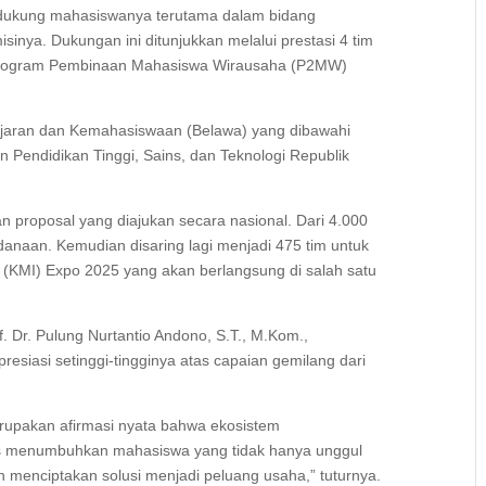
dukung mahasiswanya terutama dalam bidang
sinya. Dukungan ini ditunjukkan melalui prestasi 4 tim
 Program Pembinaan Mahasiswa Wirausaha (P2MW)
lajaran dan Kemahasiswaan (Belawa) yang dibawahi
n Pendidikan Tinggi, Sains, dan Teknologi Republik
an proposal yang diajukan secara nasional. Dari 4.000
naan. Kemudian disaring lagi menjadi 475 tim untuk
(KMI) Expo 2025 yang akan berlangsung di salah satu
. Dr. Pulung Nurtantio Andono, S.T., M.Kom.,
siasi setinggi-tingginya atas capaian gemilang dari
erupakan afirmasi nyata bahwa ekosistem
us menumbuhkan mahasiswa yang tidak hanya unggul
n menciptakan solusi menjadi peluang usaha,” tuturnya.