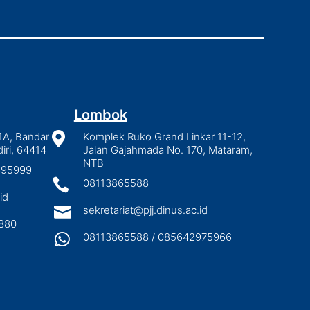
Lombok
1A, Bandar

Komplek Ruko Grand Linkar 11-12,
iri, 64414
Jalan Gajahmada No. 170, Mataram,
NTB
2895999

08113865588
id

sekretariat@pjj.dinus.ac.id
880

08113865588 / 085642975966