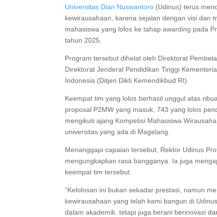
Universitas Dian Nuswantoro
(Udinus) terus men
kewirausahaan, karena sejalan dengan visi dan mi
mahasiswa yang lolos ke tahap awarding pada
tahun 2025.
Program tersebut dihelat oleh Direktorat Pembe
Direktorat Jenderal Pendidikan Tinggi Kementeria
Indonesia (Ditjen Dikti Kemendikbud RI).
Keempat tim yang lolos berhasil unggul atas ribu
proposal P2MW yang masuk, 743 yang lolos penda
mengikuti ajang Kompetisi Mahasiswa Wirausaha 
universitas yang ada di Magelang.
Menanggapi capaian tersebut, Rektor Udinus Prof
mengungkapkan rasa bangganya. Ia juga mengapre
keempat tim tersebut.
“Kelolosan ini bukan sekadar prestasi, namun m
kewirausahaan yang telah kami bangun di Udin
dalam akademik. tetapi juga berani berinovasi da