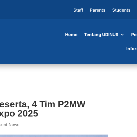
Staff
Parents
Students
Home
Tentang UDINUS
Pe
Tim P2MW Udinus Maju ke KMI Expo 2025
Info
eserta, 4 Tim P2MW
xpo 2025
cent News